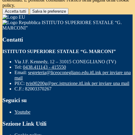
policy.
Accetta tutti
Salva le preferenze
ISTITUTO SUPERIORE STATALE “G.
MARCONI”
Contatti
ISTITUTO SUPERIORE STATALE “G. MARCONI”
Via J.F. Kennedy, 12 – 31015 CONEGLIANO (TV)
Tel:
0438.411143 - 415550
Email:
segreteria@liceoconegliano.edu.it
Link per inviare una
mail
PEC:
tvis00200g@pec.istruzione.it
Link per inviare una mail
C.F.: 82003370267
Seguici su
Youtube
Sezione Link Utili