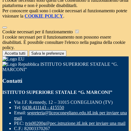
I cookie necessari sono quelli che consentono il funzionamento della
piattaforma e non è possibile disabilitarli.
Per conoscere quali sono i cookie necessari al funzionamento potete
visionare la
COOKIE POLICY
.
Cookie necessari per il funzionamento
I cookie necessari per il funzionamento non possono essere
disabilitati. È possibile consultare l'elenco nella pagina della cookie
policy.
Accetta tutti
Salva le preferenze
ISTITUTO SUPERIORE STATALE “G.
MARCONI”
Contatti
ISTITUTO SUPERIORE STATALE “G. MARCONI”
Via J.F. Kennedy, 12 – 31015 CONEGLIANO (TV)
Tel:
0438.411143 - 415550
Email:
segreteria@liceoconegliano.edu.it
Link per inviare una
mail
PEC:
tvis00200g@pec.istruzione.it
Link per inviare una mail
C.F.: 82003370267