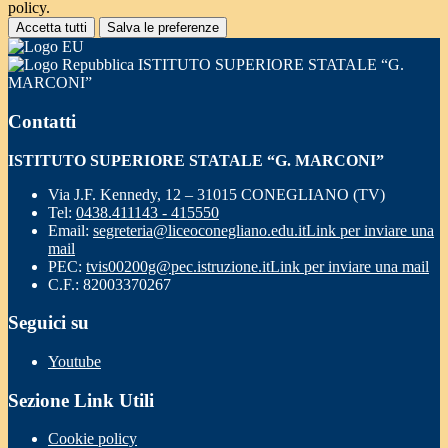
policy.
Accetta tutti
Salva le preferenze
ISTITUTO SUPERIORE STATALE “G.
MARCONI”
Contatti
ISTITUTO SUPERIORE STATALE “G. MARCONI”
Via J.F. Kennedy, 12 – 31015 CONEGLIANO (TV)
Tel:
0438.411143 - 415550
Email:
segreteria@liceoconegliano.edu.it
Link per inviare una
mail
PEC:
tvis00200g@pec.istruzione.it
Link per inviare una mail
C.F.: 82003370267
Seguici su
Youtube
Sezione Link Utili
Cookie policy