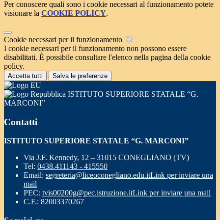
Per conoscere quali sono i cookie necessari al funzionamento potete
visionare la
COOKIE POLICY
.
Cookie necessari per il funzionamento
I cookie necessari per il funzionamento non possono essere
disabilitati. È possibile consultare l'elenco nella pagina della cookie
policy.
Accetta tutti
Salva le preferenze
ISTITUTO SUPERIORE STATALE “G.
MARCONI”
Contatti
ISTITUTO SUPERIORE STATALE “G. MARCONI”
Via J.F. Kennedy, 12 – 31015 CONEGLIANO (TV)
Tel:
0438.411143 - 415550
Email:
segreteria@liceoconegliano.edu.it
Link per inviare una
mail
PEC:
tvis00200g@pec.istruzione.it
Link per inviare una mail
C.F.: 82003370267