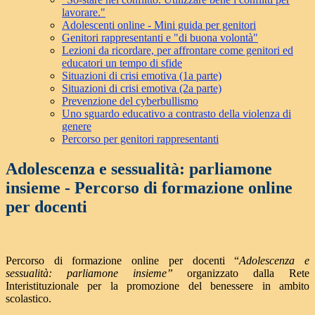
lavorare."
Adolescenti online - Mini guida per genitori
Genitori rappresentanti e "di buona volontà"
Lezioni da ricordare, per affrontare come genitori ed
educatori un tempo di sfide
Situazioni di crisi emotiva (1a parte)
Situazioni di crisi emotiva (2a parte)
Prevenzione del cyberbullismo
Uno sguardo educativo a contrasto della violenza di
genere
Percorso per genitori rappresentanti
Adolescenza e sessualità: parliamone
insieme - Percorso di formazione online
per docenti
Percorso di formazione online per docenti “
Adolescenza e
sessualità: parliamone insieme”
organizzato dalla Rete
Interistituzionale per la promozione del benessere in ambito
scolastico.