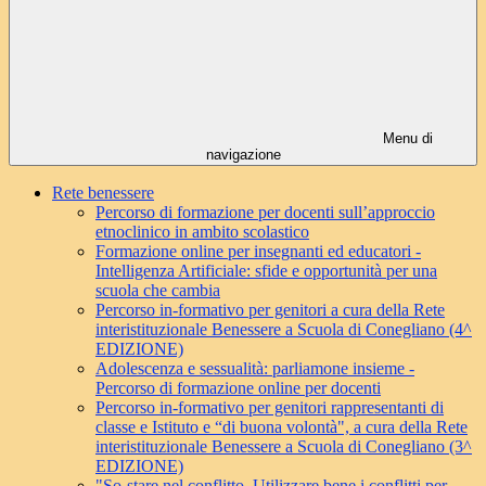
Menu di
navigazione
Rete benessere
Percorso di formazione per docenti sull’approccio
etnoclinico in ambito scolastico
Formazione online per insegnanti ed educatori -
Intelligenza Artificiale: sfide e opportunità per una
scuola che cambia
Percorso in-formativo per genitori a cura della Rete
interistituzionale Benessere a Scuola di Conegliano (4^
EDIZIONE)
Adolescenza e sessualità: parliamone insieme -
Percorso di formazione online per docenti
Percorso in-formativo per genitori rappresentanti di
classe e Istituto e “di buona volontà", a cura della Rete
interistituzionale Benessere a Scuola di Conegliano (3^
EDIZIONE)
"So-stare nel conflitto. Utilizzare bene i conflitti per