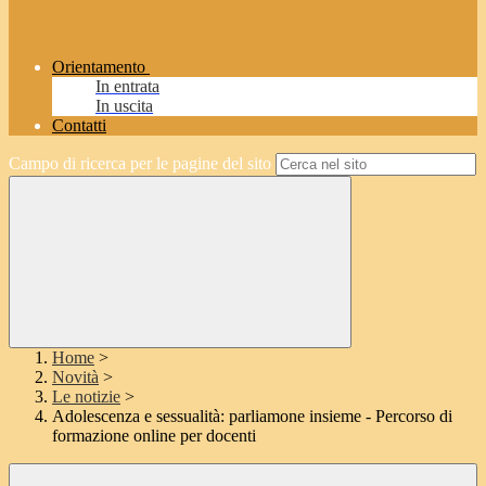
Orientamento
In entrata
In uscita
Contatti
Campo di ricerca per le pagine del sito
Home
>
Novità
>
Le notizie
>
Adolescenza e sessualità: parliamone insieme - Percorso di
formazione online per docenti