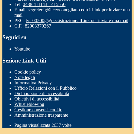
Tel:
0438.411143 - 415550
Email:
segreteria@liceoconegliano.edu.it
Link per inviare una
mail
PEC:
tvis00200g@pec.istruzione.it
Link per inviare una mail
C.F.: 82003370267
Seguici su
Youtube
Sezione Link Utili
Cookie policy
Note legali
Informativa Privacy
Ufficio Relazioni con il Pubblico
Dichiarazione di accessibilità
Obiettivi di accessibilità
Whistleblowing
Gestione consensi cookie
Amministrazione trasparente
Pagina visualizzata
2637
volte