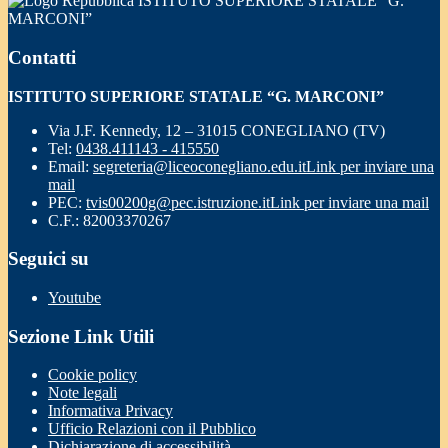
ISTITUTO SUPERIORE STATALE “G.
MARCONI”
Contatti
ISTITUTO SUPERIORE STATALE “G. MARCONI”
Via J.F. Kennedy, 12 – 31015 CONEGLIANO (TV)
Tel:
0438.411143 - 415550
Email:
segreteria@liceoconegliano.edu.it
Link per inviare una
mail
PEC:
tvis00200g@pec.istruzione.it
Link per inviare una mail
C.F.: 82003370267
Seguici su
Youtube
Sezione Link Utili
Cookie policy
Note legali
Informativa Privacy
Ufficio Relazioni con il Pubblico
Dichiarazione di accessibilità