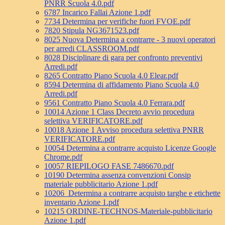
PNRR Scuola 4.0.pdf
6787 Incarico Fallai Azione 1.pdf
7734 Determina per verifiche fuori FVOE.pdf
7820 Stipula NG3671523.pdf
8025 Nuova Determina a contrarre - 3 nuovi operatori
per arredi CLASSROOM.pdf
8028 Disciplinare di gara per confronto preventivi
Arredi.pdf
8265 Contratto Piano Scuola 4.0 Elear.pdf
8594 Determina di affidamento Piano Scuola 4.0
Arredi.pdf
9561 Contratto Piano Scuola 4.0 Ferrara.pdf
10014 Azione 1 Class Decreto avvio procedura
selettiva VERIFICATORE.pdf
10018 Azione 1 Avviso procedura selettiva PNRR
VERIFICATORE.pdf
10054 Determina a contrarre acquisto Licenze Google
Chrome.pdf
10057 RIEPILOGO FASE 7486670.pdf
10190 Determina assenza convenzioni Consip
materiale pubblicitario Azione 1.pdf
10206_Determina a contrarre acquisto targhe e etichette
inventario Azione 1.pdf
10215 ORDINE-TECHNOS-Materiale-pubblicitario
Azione 1.pdf