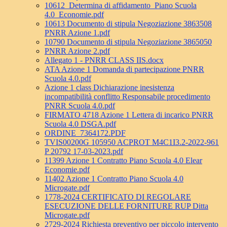
10612_Determina di affidamento_Piano Scuola
4.0_Economie.pdf
10613 Documento di stipula Negoziazione 3863508
PNRR Azione 1.pdf
10790 Documento di stipula Negoziazione 3865050
PNRR Azione 2.pdf
Allegato 1 - PNRR CLASS IIS.docx
ATA Azione 1 Domanda di partecipazione PNRR
Scuola 4.0.pdf
Azione 1 class Dichiarazione inesistenza
incompatibilità conflitto Responsabile procedimento
PNRR Scuola 4.0.pdf
FIRMATO 4718 Azione 1 Lettera di incarico PNRR
Scuola 4.0 DSGA.pdf
ORDINE_7364172.PDF
TVIS00200G 105950 ACPROT M4C1I3.2-2022-961
P 20792 17-03-2023.pdf
11399 Azione 1 Contratto Piano Scuola 4.0 Elear
Economie.pdf
11402 Azione 1 Contratto Piano Scuola 4.0
Microgate.pdf
1778-2024 CERTIFICATO DI REGOLARE
ESECUZIONE DELLE FORNITURE RUP Ditta
Microgate.pdf
2729-2024 Richiesta preventivo per piccolo intervento