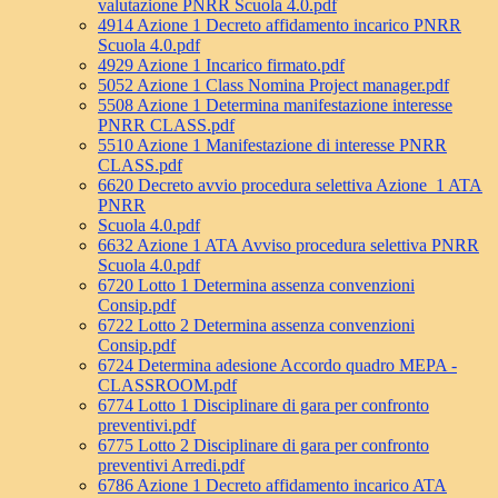
valutazione PNRR Scuola 4.0.pdf
4914 Azione 1 Decreto affidamento incarico PNRR
Scuola 4.0.pdf
4929 Azione 1 Incarico firmato.pdf
5052 Azione 1 Class Nomina Project manager.pdf
5508 Azione 1 Determina manifestazione interesse
PNRR CLASS.pdf
5510 Azione 1 Manifestazione di interesse PNRR
CLASS.pdf
6620 Decreto avvio procedura selettiva Azione_1 ATA
PNRR
Scuola 4.0.pdf
6632 Azione 1 ATA Avviso procedura selettiva PNRR
Scuola 4.0.pdf
6720 Lotto 1 Determina assenza convenzioni
Consip.pdf
6722 Lotto 2 Determina assenza convenzioni
Consip.pdf
6724 Determina adesione Accordo quadro MEPA -
CLASSROOM.pdf
6774 Lotto 1 Disciplinare di gara per confronto
preventivi.pdf
6775 Lotto 2 Disciplinare di gara per confronto
preventivi Arredi.pdf
6786 Azione 1 Decreto affidamento incarico ATA