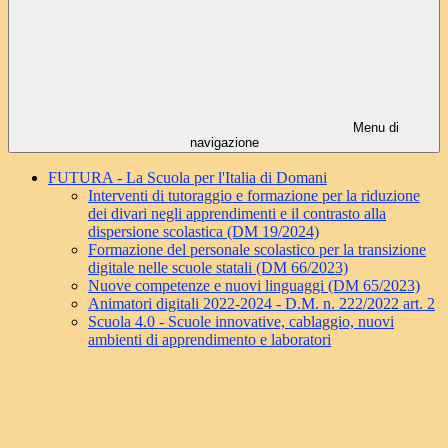
Menu di
navigazione
FUTURA - La Scuola per l'Italia di Domani
Interventi di tutoraggio e formazione per la riduzione
dei divari negli apprendimenti e il contrasto alla
dispersione scolastica (DM 19/2024)
Formazione del personale scolastico per la transizione
digitale nelle scuole statali (DM 66/2023)
Nuove competenze e nuovi linguaggi (DM 65/2023)
Animatori digitali 2022-2024 - D.M. n. 222/2022 art. 2
Scuola 4.0 - Scuole innovative, cablaggio, nuovi
ambienti di apprendimento e laboratori