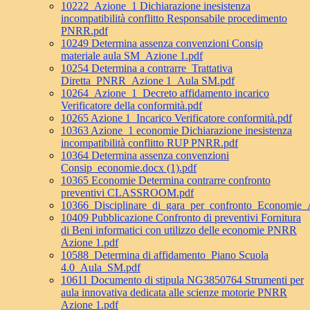
10222_Azione_1 Dichiarazione inesistenza
incompatibilità conflitto Responsabile procedimento
PNRR.pdf
10249 Determina assenza convenzioni Consip
materiale aula SM_Azione 1.pdf
10254 Determina a contrarre_Trattativa
Diretta_PNRR_Azione 1_Aula SM.pdf
10264_Azione_1_Decreto affidamento incarico
Verificatore della conformità.pdf
10265 Azione 1_Incarico Verificatore conformità.pdf
10363 Azione_1 economie Dichiarazione inesistenza
incompatibilità conflitto RUP PNRR.pdf
10364 Determina assenza convenzioni
Consip_economie.docx (1).pdf
10365 Economie Determina contrarre confronto
preventivi CLASSROOM.pdf
10366_Disciplinare_di_gara_per_confronto_Economie_
10409 Pubblicazione Confronto di preventivi Fornitura
di Beni informatici con utilizzo delle economie PNRR
Azione 1.pdf
10588_Determina di affidamento_Piano Scuola
4.0_Aula_SM.pdf
10611 Documento di stipula NG3850764 Strumenti per
aula innovativa dedicata alle scienze motorie PNRR
Azione 1.pdf