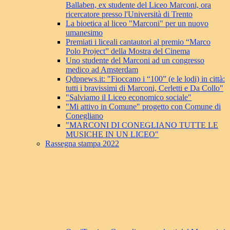
Ballaben, ex studente del Liceo Marconi, ora
ricercatore presso l'Università di Trento
La bioetica al liceo "Marconi" per un nuovo
umanesimo
Premiati i liceali cantautori al premio “Marco
Polo Project” della Mostra del Cinema
Uno studente del Marconi ad un congresso
medico ad Amsterdam
Qdpnews.it: "Fioccano i “100” (e le lodi) in città:
tutti i bravissimi di Marconi, Cerletti e Da Collo"
"Salviamo il Liceo economico sociale"
"Mi attivo in Comune" progetto con Comune di
Conegliano
"MARCONI DI CONEGLIANO TUTTE LE
MUSICHE IN UN LICEO"
Rassegna stampa 2022