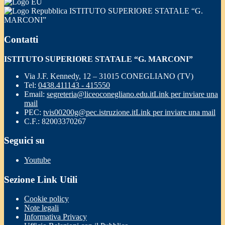
ISTITUTO SUPERIORE STATALE “G.
MARCONI”
Contatti
ISTITUTO SUPERIORE STATALE “G. MARCONI”
Via J.F. Kennedy, 12 – 31015 CONEGLIANO (TV)
Tel:
0438.411143 - 415550
Email:
segreteria@liceoconegliano.edu.it
Link per inviare una
mail
PEC:
tvis00200g@pec.istruzione.it
Link per inviare una mail
C.F.: 82003370267
Seguici su
Youtube
Sezione Link Utili
Cookie policy
Note legali
Informativa Privacy