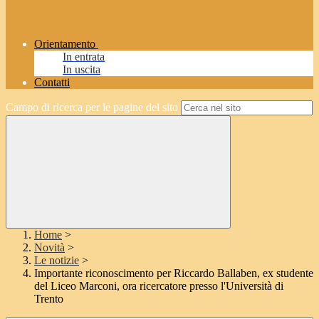
Orientamento
In entrata
In uscita
Contatti
Campo di ricerca per le pagine del sito
Home
>
Novità
>
Le notizie
>
Importante riconoscimento per Riccardo Ballaben, ex studente
del Liceo Marconi, ora ricercatore presso l'Università di
Trento