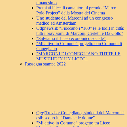
umanesimo
Premiati i liceali cantautori al premio “Marco
Polo Project” della Mostra del Cinema
Uno studente del Marconi ad un congresso
medico ad Amsterdam
Qdpnews.it: "Fioccano i “100” (e le lodi) in città:
tutti i bravissimi di Marconi, Cerletti e Da Collo"
"Salviamo il Liceo economico sociale"
"Mi attivo in Comune" progetto con Comune di
Conegliano
"MARCONI DI CONEGLIANO TUTTE LE
MUSICHE IN UN LICEO"
Rassegna stampa 2022
OggiTreviso: Conegliano, studenti del Marconi si
esibiscono in "Dante e le donne"
"Mi attivo in Comune" progetto tra Liceo