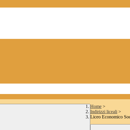
Home
>
Indirizzi liceali
>
Liceo Economico Soc