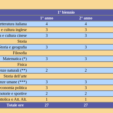
1° biennio
1° anno
2° anno
tteratura italiana
4
4
e cultura inglese
3
3
 e cultura cinese
3
3
Storia
Storia e geografia
3
3
Filosofia
Matematica (*)
3
3
Fisica
enze naturali (**)
2
2
Storia dell’arte
enze umane (***)
3
3
economia politica
3
3
otorie e sportive
2
2
tolica o Att. Alt.
1
1
Totale ore
27
27