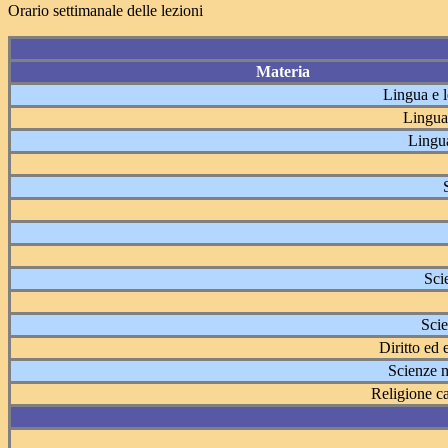
Orario settimanale delle lezioni
Materia
Lingua e le
Lingua 
Lingua
Sci
Sci
Diritto ed 
Scienze m
Religione cat