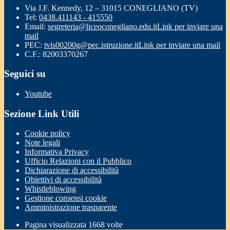
Via J.F. Kennedy, 12 – 31015 CONEGLIANO (TV)
Tel:
0438.411143 - 415550
Email:
segreteria@liceoconegliano.edu.it
Link per inviare una
mail
PEC:
tvis00200g@pec.istruzione.it
Link per inviare una mail
C.F.: 82003370267
Seguici su
Youtube
Sezione Link Utili
Cookie policy
Note legali
Informativa Privacy
Ufficio Relazioni con il Pubblico
Dichiarazione di accessibilità
Obiettivi di accessibilità
Whistleblowing
Gestione consensi cookie
Amministrazione trasparente
Pagina visualizzata
1668
volte