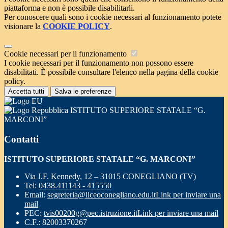
piattaforma e non è possibile disabilitarli.
Per conoscere quali sono i cookie necessari al funzionamento potete
visionare la
COOKIE POLICY
.
Cookie necessari per il funzionamento
I cookie necessari per il funzionamento non possono essere
disabilitati. È possibile consultare l'elenco nella pagina della cookie
policy.
Accetta tutti
Salva le preferenze
ISTITUTO SUPERIORE STATALE “G.
MARCONI”
Contatti
ISTITUTO SUPERIORE STATALE “G. MARCONI”
Via J.F. Kennedy, 12 – 31015 CONEGLIANO (TV)
Tel:
0438.411143 - 415550
Email:
segreteria@liceoconegliano.edu.it
Link per inviare una
mail
PEC:
tvis00200g@pec.istruzione.it
Link per inviare una mail
C.F.: 82003370267