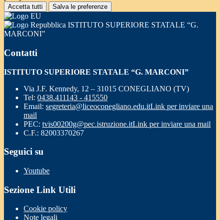
Accetta tutti
Salva le preferenze
ISTITUTO SUPERIORE STATALE “G.
MARCONI”
Contatti
ISTITUTO SUPERIORE STATALE “G. MARCONI”
Via J.F. Kennedy, 12 – 31015 CONEGLIANO (TV)
Tel:
0438.411143 - 415550
Email:
segreteria@liceoconegliano.edu.it
Link per inviare una
mail
PEC:
tvis00200g@pec.istruzione.it
Link per inviare una mail
C.F.: 82003370267
Seguici su
Youtube
Sezione Link Utili
Cookie policy
Note legali