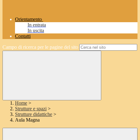
Orientamento
In entrata
In uscita
Contatti
Campo di ricerca per le pagine del sito
Home
>
Strutture e spazi
>
Strutture didattiche
>
Aula Magna