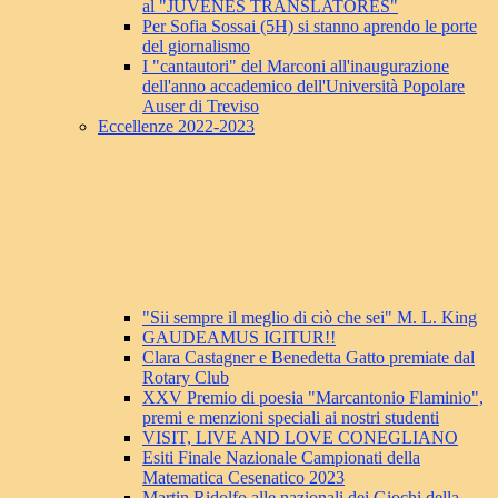
al "JUVENES TRANSLATORES"
Per Sofia Sossai (5H) si stanno aprendo le porte
del giornalismo
I "cantautori" del Marconi all'inaugurazione
dell'anno accademico dell'Università Popolare
Auser di Treviso
Eccellenze 2022-2023
"Sii sempre il meglio di ciò che sei" M. L. King
GAUDEAMUS IGITUR!!
Clara Castagner e Benedetta Gatto premiate dal
Rotary Club
XXV Premio di poesia "Marcantonio Flaminio",
premi e menzioni speciali ai nostri studenti
VISIT, LIVE AND LOVE CONEGLIANO
Esiti Finale Nazionale Campionati della
Matematica Cesenatico 2023
Martin Ridolfo alle nazionali dei Giochi della