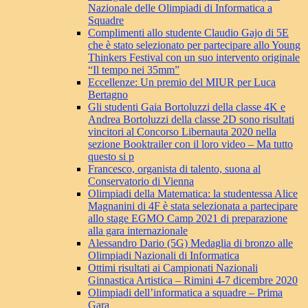
Nazionale delle Olimpiadi di Informatica a
Squadre
Complimenti allo studente Claudio Gajo di 5E
che è stato selezionato per partecipare allo Young
Thinkers Festival con un suo intervento originale
“Il tempo nei 35mm”
Eccellenze: Un premio del MIUR per Luca
Bertagno
Gli studenti Gaia Bortoluzzi della classe 4K e
Andrea Bortoluzzi della classe 2D sono risultati
vincitori al Concorso Libernauta 2020 nella
sezione Booktrailer con il loro video – Ma tutto
questo si p
Francesco, organista di talento, suona al
Conservatorio di Vienna
Olimpiadi della Matematica: la studentessa Alice
Magnanini di 4F è stata selezionata a partecipare
allo stage EGMO Camp 2021 di preparazione
alla gara internazionale
Alessandro Dario (5G) Medaglia di bronzo alle
Olimpiadi Nazionali di Informatica
Ottimi risultati ai Campionati Nazionali
Ginnastica Artistica – Rimini 4-7 dicembre 2020
Olimpiadi dell’informatica a squadre – Prima
Gara