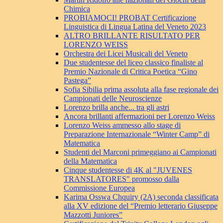
Chimica
PROBIAMOCI! PROBAT Certificazione
Linguistica di Lingua Latina del Veneto 2023
ALTRO BRILLANTE RISULTATO PER
LORENZO WEISS
Orchestra dei Licei Musicali del Veneto
Due studentesse del liceo classico finaliste al
Premio Nazionale di Critica Poetica “Gino
Pastega”
Sofia Sibilia prima assoluta alla fase regionale dei
Campionati delle Neuroscienze
Lorenzo brilla anche... tra gli astri
Ancora brillanti affermazioni per Lorenzo Weiss
Lorenzo Weiss ammesso allo stage di
Preparazione Internazionale “Winter Camp” di
Matematica
Studenti del Marconi primeggiano ai Campionati
della Matematica
Cinque studentesse di 4K al "JUVENES
TRANSLATORES" promosso dalla
Commissione Europea
Karima Osswa Chquiry (2A) seconda classificata
alla XV edizione del “Premio letterario Giuseppe
Mazzotti Juniores”