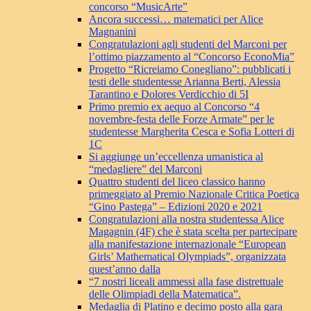
concorso “MusicArte”
Ancora successi… matematici per Alice
Magnanini
Congratulazioni agli studenti del Marconi per
l’ottimo piazzamento al “Concorso EconoMia”
Progetto “Ricreiamo Conegliano”: pubblicati i
testi delle studentesse Arianna Berti, Alessia
Tarantino e Dolores Verdicchio di 5I
Primo premio ex aequo al Concorso “4
novembre-festa delle Forze Armate” per le
studentesse Margherita Cesca e Sofia Lotteri di
1C
Si aggiunge un’eccellenza umanistica al
“medagliere” del Marconi
Quattro studenti del liceo classico hanno
primeggiato al Premio Nazionale Critica Poetica
“Gino Pastega” – Edizioni 2020 e 2021
Congratulazioni alla nostra studentessa Alice
Magagnin (4F) che è stata scelta per partecipare
alla manifestazione internazionale “European
Girls’ Mathematical Olympiads”, organizzata
quest’anno dalla
“7 nostri liceali ammessi alla fase distrettuale
delle Olimpiadi della Matematica”.
Medaglia di Platino e decimo posto alla gara