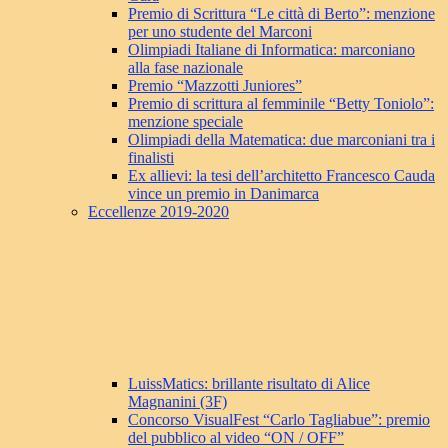
Premio di Scrittura “Le città di Berto”: menzione
per uno studente del Marconi
Olimpiadi Italiane di Informatica: marconiano
alla fase nazionale
Premio “Mazzotti Juniores”
Premio di scrittura al femminile “Betty Toniolo”:
menzione speciale
Olimpiadi della Matematica: due marconiani tra i
finalisti
Ex allievi: la tesi dell’architetto Francesco Cauda
vince un premio in Danimarca
Eccellenze 2019-2020
LuissMatics: brillante risultato di Alice
Magnanini (3F)
Concorso VisualFest “Carlo Tagliabue”: premio
del pubblico al video “ON / OFF”