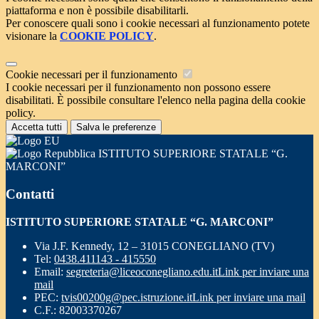
piattaforma e non è possibile disabilitarli.
Per conoscere quali sono i cookie necessari al funzionamento potete
visionare la
COOKIE POLICY
.
Cookie necessari per il funzionamento
I cookie necessari per il funzionamento non possono essere
disabilitati. È possibile consultare l'elenco nella pagina della cookie
policy.
Accetta tutti
Salva le preferenze
ISTITUTO SUPERIORE STATALE “G.
MARCONI”
Contatti
ISTITUTO SUPERIORE STATALE “G. MARCONI”
Via J.F. Kennedy, 12 – 31015 CONEGLIANO (TV)
Tel:
0438.411143 - 415550
Email:
segreteria@liceoconegliano.edu.it
Link per inviare una
mail
PEC:
tvis00200g@pec.istruzione.it
Link per inviare una mail
C.F.: 82003370267