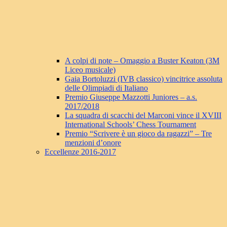
A colpi di note – Omaggio a Buster Keaton (3M
Liceo musicale)
Gaia Bortoluzzi (IVB classico) vincitrice assoluta
delle Olimpiadi di Italiano
Premio Giuseppe Mazzotti Juniores – a.s.
2017/2018
La squadra di scacchi del Marconi vince il XVIII
International Schools’ Chess Tournament
Premio “Scrivere è un gioco da ragazzi” – Tre
menzioni d’onore
Eccellenze 2016-2017