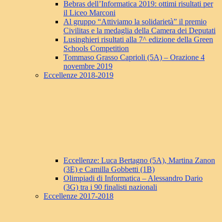
Bebras dell’Informatica 2019: ottimi risultati per
il Liceo Marconi
Al gruppo “Attiviamo la solidarietà” il premio
Civilitas e la medaglia della Camera dei Deputati
Lusinghieri risultati alla 7^ edizione della Green
Schools Competition
Tommaso Grasso Caprioli (5A) – Orazione 4
novembre 2019
Eccellenze 2018-2019
Eccellenze: Luca Bertagno (5A), Martina Zanon
(3E) e Camilla Gobbetti (1B)
Olimpiadi di Informatica – Alessandro Dario
(3G) tra i 90 finalisti nazionali
Eccellenze 2017-2018