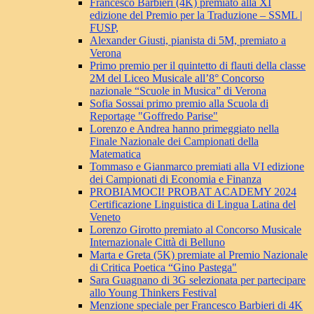
Francesco Barbieri (4K) premiato alla XI
edizione del Premio per la Traduzione – SSML |
FUSP,
Alexander Giusti, pianista di 5M, premiato a
Verona
Primo premio per il quintetto di flauti della classe
2M del Liceo Musicale all’8° Concorso
nazionale “Scuole in Musica” di Verona
Sofia Sossai primo premio alla Scuola di
Reportage "Goffredo Parise"
Lorenzo e Andrea hanno primeggiato nella
Finale Nazionale dei Campionati della
Matematica
Tommaso e Gianmarco premiati alla VI edizione
dei Campionati di Economia e Finanza
PROBIAMOCI! PROBAT ACADEMY 2024
Certificazione Linguistica di Lingua Latina del
Veneto
Lorenzo Girotto premiato al Concorso Musicale
Internazionale Città di Belluno
Marta e Greta (5K) premiate al Premio Nazionale
di Critica Poetica “Gino Pastega"
Sara Guagnano di 3G selezionata per partecipare
allo Young Thinkers Festival
Menzione speciale per Francesco Barbieri di 4K