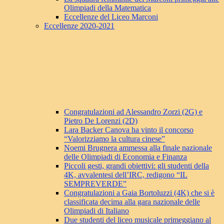
Olimpiadi della Matematica
Eccellenze del Liceo Marconi
Eccellenze 2020-2021
Congratulazioni ad Alessandro Zorzi (2G) e
Pietro De Lorenzi (2D)
Lara Backer Canova ha vinto il concorso
“Valorizziamo la cultura cinese”
Noemi Brugnera ammessa alla finale nazionale
delle Olimpiadi di Economia e Finanza
Piccoli gesti, grandi obiettivi: gli studenti della
4K, avvalentesi dell’IRC, redigono “IL
SEMPREVERDE”
Congratulazioni a Gaia Bortoluzzi (4K) che si è
classificata decima alla gara nazionale delle
Olimpiadi di Italiano
Due studenti del liceo musicale primeggiano al