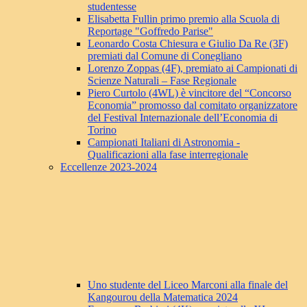
studentesse
Elisabetta Fullin primo premio alla Scuola di
Reportage "Goffredo Parise"
Leonardo Costa Chiesura e Giulio Da Re (3F)
premiati dal Comune di Conegliano
Lorenzo Zoppas (4F), premiato ai Campionati di
Scienze Naturali – Fase Regionale
Piero Curtolo (4WL) è vincitore del “Concorso
Economia” promosso dal comitato organizzatore
del Festival Internazionale dell’Economia di
Torino
Campionati Italiani di Astronomia -
Qualificazioni alla fase interregionale
Eccellenze 2023-2024
Uno studente del Liceo Marconi alla finale del
Kangourou della Matematica 2024