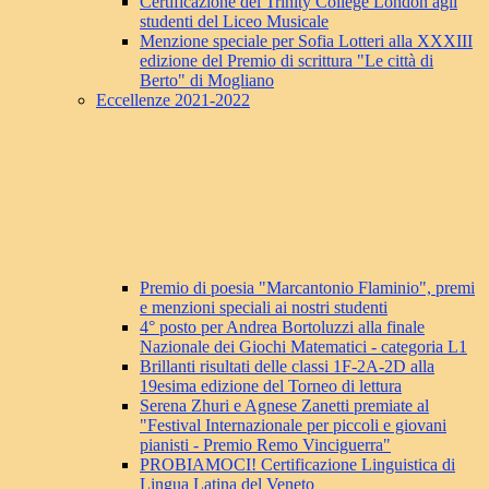
Certificazione del Trinity College London agli
studenti del Liceo Musicale
Menzione speciale per Sofia Lotteri alla XXXIII
edizione del Premio di scrittura "Le città di
Berto" di Mogliano
Eccellenze 2021-2022
Premio di poesia "Marcantonio Flaminio", premi
e menzioni speciali ai nostri studenti
4° posto per Andrea Bortoluzzi alla finale
Nazionale dei Giochi Matematici - categoria L1
Brillanti risultati delle classi 1F-2A-2D alla
19esima edizione del Torneo di lettura
Serena Zhuri e Agnese Zanetti premiate al
"Festival Internazionale per piccoli e giovani
pianisti - Premio Remo Vinciguerra"
PROBIAMOCI! Certificazione Linguistica di
Lingua Latina del Veneto