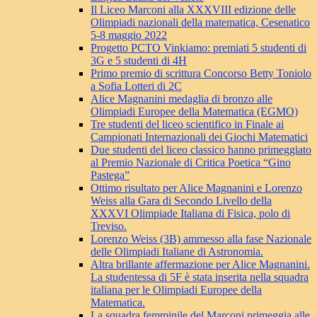
Il Liceo Marconi alla XXXVIII edizione delle
Olimpiadi nazionali della matematica, Cesenatico
5-8 maggio 2022
Progetto PCTO Vinkiamo: premiati 5 studenti di
3G e 5 studenti di 4H
Primo premio di scrittura Concorso Betty Toniolo
a Sofia Lotteri di 2C
Alice Magnanini medaglia di bronzo alle
Olimpiadi Europee della Matematica (EGMO)
Tre studenti del liceo scientifico in Finale ai
Campionati Internazionali dei Giochi Matematici
Due studenti del liceo classico hanno primeggiato
al Premio Nazionale di Critica Poetica “Gino
Pastega”
Ottimo risultato per Alice Magnanini e Lorenzo
Weiss alla Gara di Secondo Livello della
XXXVI Olimpiade Italiana di Fisica, polo di
Treviso.
Lorenzo Weiss (3B) ammesso alla fase Nazionale
delle Olimpiadi Italiane di Astronomia.
Altra brillante affermazione per Alice Magnanini.
La studentessa di 5F è stata inserita nella squadra
italiana per le Olimpiadi Europee della
Matematica.
La squadra femminile del Marconi primeggia alle