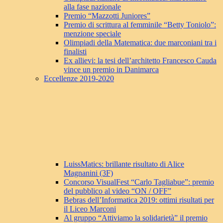
alla fase nazionale
Premio “Mazzotti Juniores”
Premio di scrittura al femminile “Betty Toniolo”:
menzione speciale
Olimpiadi della Matematica: due marconiani tra i
finalisti
Ex allievi: la tesi dell’architetto Francesco Cauda
vince un premio in Danimarca
Eccellenze 2019-2020
LuissMatics: brillante risultato di Alice
Magnanini (3F)
Concorso VisualFest “Carlo Tagliabue”: premio
del pubblico al video “ON / OFF”
Bebras dell’Informatica 2019: ottimi risultati per
il Liceo Marconi
Al gruppo “Attiviamo la solidarietà” il premio