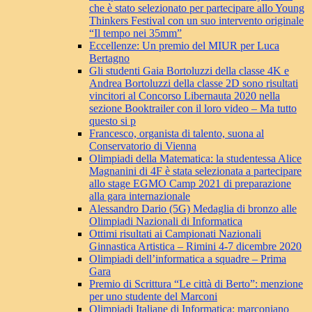
che è stato selezionato per partecipare allo Young
Thinkers Festival con un suo intervento originale
“Il tempo nei 35mm”
Eccellenze: Un premio del MIUR per Luca
Bertagno
Gli studenti Gaia Bortoluzzi della classe 4K e
Andrea Bortoluzzi della classe 2D sono risultati
vincitori al Concorso Libernauta 2020 nella
sezione Booktrailer con il loro video – Ma tutto
questo si p
Francesco, organista di talento, suona al
Conservatorio di Vienna
Olimpiadi della Matematica: la studentessa Alice
Magnanini di 4F è stata selezionata a partecipare
allo stage EGMO Camp 2021 di preparazione
alla gara internazionale
Alessandro Dario (5G) Medaglia di bronzo alle
Olimpiadi Nazionali di Informatica
Ottimi risultati ai Campionati Nazionali
Ginnastica Artistica – Rimini 4-7 dicembre 2020
Olimpiadi dell’informatica a squadre – Prima
Gara
Premio di Scrittura “Le città di Berto”: menzione
per uno studente del Marconi
Olimpiadi Italiane di Informatica: marconiano