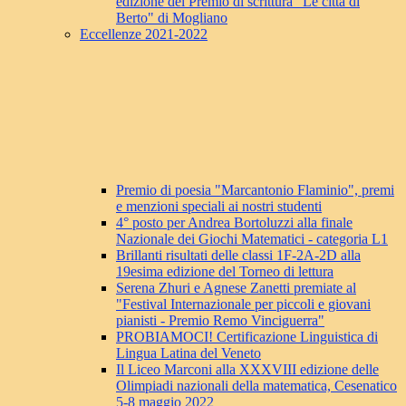
edizione del Premio di scrittura "Le città di
Berto" di Mogliano
Eccellenze 2021-2022
Premio di poesia "Marcantonio Flaminio", premi
e menzioni speciali ai nostri studenti
4° posto per Andrea Bortoluzzi alla finale
Nazionale dei Giochi Matematici - categoria L1
Brillanti risultati delle classi 1F-2A-2D alla
19esima edizione del Torneo di lettura
Serena Zhuri e Agnese Zanetti premiate al
"Festival Internazionale per piccoli e giovani
pianisti - Premio Remo Vinciguerra"
PROBIAMOCI! Certificazione Linguistica di
Lingua Latina del Veneto
Il Liceo Marconi alla XXXVIII edizione delle
Olimpiadi nazionali della matematica, Cesenatico
5-8 maggio 2022