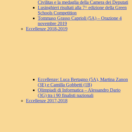
Civilitas e la medaglia della Camera dei Deputati
Lusinghieri risultati alla 7^ edizione della Green
Schools Competition
Tommaso Grasso Caprioli (5A) – Orazione 4
novembre 2019
Eccellenze 2018-2019
Eccellenze: Luca Bertagno (5A), Martina Zanon
(3E) e Camilla Gobbetti (1B)
Olimpiadi di Informatica – Alessandro Dario
(3G) tra i 90 finalisti nazionali
Eccellenze 2017-2018