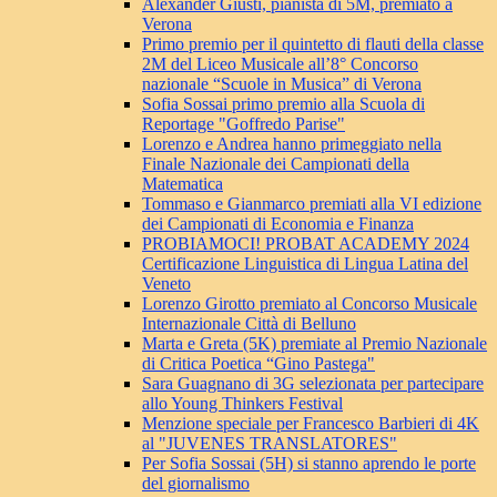
Alexander Giusti, pianista di 5M, premiato a
Verona
Primo premio per il quintetto di flauti della classe
2M del Liceo Musicale all’8° Concorso
nazionale “Scuole in Musica” di Verona
Sofia Sossai primo premio alla Scuola di
Reportage "Goffredo Parise"
Lorenzo e Andrea hanno primeggiato nella
Finale Nazionale dei Campionati della
Matematica
Tommaso e Gianmarco premiati alla VI edizione
dei Campionati di Economia e Finanza
PROBIAMOCI! PROBAT ACADEMY 2024
Certificazione Linguistica di Lingua Latina del
Veneto
Lorenzo Girotto premiato al Concorso Musicale
Internazionale Città di Belluno
Marta e Greta (5K) premiate al Premio Nazionale
di Critica Poetica “Gino Pastega"
Sara Guagnano di 3G selezionata per partecipare
allo Young Thinkers Festival
Menzione speciale per Francesco Barbieri di 4K
al "JUVENES TRANSLATORES"
Per Sofia Sossai (5H) si stanno aprendo le porte
del giornalismo