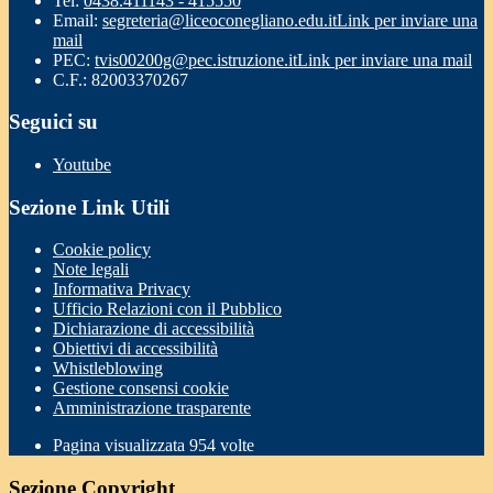
Tel:
0438.411143 - 415550
Email:
segreteria@liceoconegliano.edu.it
Link per inviare una
mail
PEC:
tvis00200g@pec.istruzione.it
Link per inviare una mail
C.F.: 82003370267
Seguici su
Youtube
Sezione Link Utili
Cookie policy
Note legali
Informativa Privacy
Ufficio Relazioni con il Pubblico
Dichiarazione di accessibilità
Obiettivi di accessibilità
Whistleblowing
Gestione consensi cookie
Amministrazione trasparente
Pagina visualizzata
954
volte
Sezione Copyright