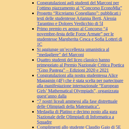
Congratulazioni agli studenti del Marconi per
l’ottimo piazzamento al “Concorso EconoMia”
Progetto “Ricreiamo Conegliano”: pubblicati i
testi delle studentesse Arianna Berti, Alessia
Tarantino e Dolores Verdicchio di 5I
Primo premio ex aequo al Concorso “4
novembre-festa delle Forze Armate” per le
studentesse Margherita Cesca e Sofia Lotteri di
1C
Si aggiunge un’eccellenza umanistica al
“medagliere” del Marconi
Quattro studenti del liceo classico hanno
primeggiato al Premio Nazionale Critica Poetica
“Gino Pastega” – Edizioni 2020 e 2021
Congratulazioni alla nostra studentessa Alice
Magagnin (4F) che è stata scelta per partecipare
alla manifestazione internazionale “European
Girls’ Mathematical Olympiads”, organizzata
quest’anno dalla
“7 nostri liceali ammessi alla fase distrettuale
delle Olimpiadi della Matematica”.
Medaglia di Platino e decimo posto alla gara
Nazionale delle Olimpiadi di Informatica a
Squadre
Complimenti allo studente Claudio Gajo di 5E