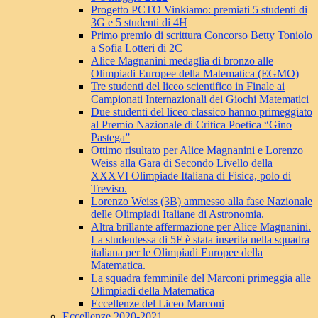
Progetto PCTO Vinkiamo: premiati 5 studenti di
3G e 5 studenti di 4H
Primo premio di scrittura Concorso Betty Toniolo
a Sofia Lotteri di 2C
Alice Magnanini medaglia di bronzo alle
Olimpiadi Europee della Matematica (EGMO)
Tre studenti del liceo scientifico in Finale ai
Campionati Internazionali dei Giochi Matematici
Due studenti del liceo classico hanno primeggiato
al Premio Nazionale di Critica Poetica “Gino
Pastega”
Ottimo risultato per Alice Magnanini e Lorenzo
Weiss alla Gara di Secondo Livello della
XXXVI Olimpiade Italiana di Fisica, polo di
Treviso.
Lorenzo Weiss (3B) ammesso alla fase Nazionale
delle Olimpiadi Italiane di Astronomia.
Altra brillante affermazione per Alice Magnanini.
La studentessa di 5F è stata inserita nella squadra
italiana per le Olimpiadi Europee della
Matematica.
La squadra femminile del Marconi primeggia alle
Olimpiadi della Matematica
Eccellenze del Liceo Marconi
Eccellenze 2020-2021