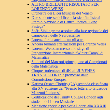
ALTRO BRILLANTE RISULTATO PER
LORENZO WEISS
Orchestra dei Licei Musicali del Veneto
Due studentesse del liceo classico finaliste al
Premio Nazionale di Critica Poetica “Gino
Pastega”
Sofia Sibilia prima assoluta alla fase regionale dei
Campionati delle Neuroscienze
Lorenzo brilla anche... tra gli astri
Ancora brillanti affermazioni per Lorenzo Weiss
Lorenzo Weiss ammesso allo stage di
Preparazione Internazionale “Winter Camp” di
Matematica
Studenti del Marconi primeggiano ai Campionati
della Matematica
Cinque studentesse di 4K al "JUVENES
TRANSLATORES" promosso dalla
Commissione Europea
Karima Osswa Chquiry (2A) seconda classificata
alla XV edizione del “Premio letterario Giuseppe
Mazzotti Juniores”
Certificazione del Trinity College London agli
studenti del Liceo Musicale
Menzione speciale per Sofia Lotteri alla XXXIII