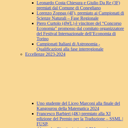
Leonardo Costa Chiesura e Giulio Da Re (3F)
premiati dal Comune di Conegliano
Lorenzo Zoppas (4F), premiato ai Campionati di
Scienze Naturali – Fase Regionale
Piero Curtolo (4WL) è vincitore del “Concorso
Economia” promosso dal comitato organizzatore
del Festival Internazionale dell’Economia di
Torino
Campionati Italiani di Astronomia -
Qualificazioni alla fase interregionale
Eccellenze 2023-2024
Uno studente del Liceo Marconi alla finale del
Kangourou della Matematica 2024
Francesco Barbieri (4K) premiato alla XI
edizione del Premio per la Traduzione – SSML |
FUSP,