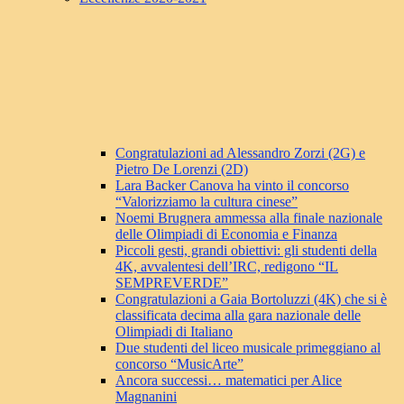
Congratulazioni ad Alessandro Zorzi (2G) e
Pietro De Lorenzi (2D)
Lara Backer Canova ha vinto il concorso
“Valorizziamo la cultura cinese”
Noemi Brugnera ammessa alla finale nazionale
delle Olimpiadi di Economia e Finanza
Piccoli gesti, grandi obiettivi: gli studenti della
4K, avvalentesi dell’IRC, redigono “IL
SEMPREVERDE”
Congratulazioni a Gaia Bortoluzzi (4K) che si è
classificata decima alla gara nazionale delle
Olimpiadi di Italiano
Due studenti del liceo musicale primeggiano al
concorso “MusicArte”
Ancora successi… matematici per Alice
Magnanini