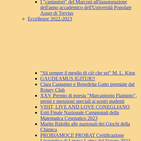
I "cantautori" del Marconi all'inaugurazione
dell'anno accademico dell'Università Popolare
Auser di Treviso
Eccellenze 2022-2023
"Sii sempre il meglio di ciò che sei" M. L. King
GAUDEAMUS IGITUR!!
Clara Castagner e Benedetta Gatto premiate dal
Rotary Club
XXV Premio di poesia "Marcantonio Flaminio",
premi e menzioni speciali ai nostri studenti
VISIT, LIVE AND LOVE CONEGLIANO
Esiti Finale Nazionale Campionati della
Matematica Cesenatico 2023
Martin Ridolfo alle nazionali dei Giochi della
Chimica
PROBIAMOCI! PROBAT Certificazione
Linguistica di Lingua Latina del Veneto 2023