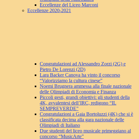
Eccellenze del Liceo Marconi
Eccellenze 2020-2021
Congratulazioni ad Alessandro Zorzi (2G) e
Pietro De Lorenzi (2D)
Lara Backer Canova ha vinto il concorso
“Valorizziamo la cultura cinese”
Noemi Brugnera ammessa alla finale nazionale
delle Olimpiadi di Economia e Finanza
Piccoli gesti, grandi obiettivi: gli studenti della
4K, avvalentesi dell’IRC, redigono “IL
SEMPREVERDE”
Congratulazioni a Gaia Bortoluzzi (4K) che si è
classificata decima alla gara nazionale delle
Olimpiadi di Italiano
Due studenti del liceo musicale primeggiano al
concorso “MusicArte”