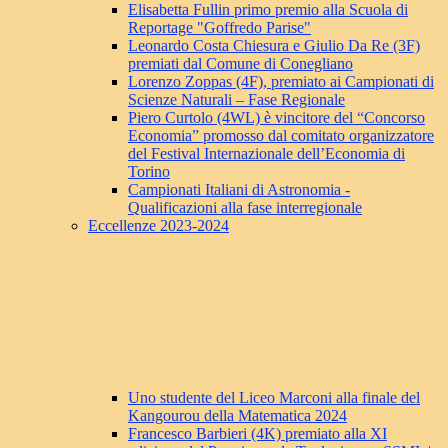
Elisabetta Fullin primo premio alla Scuola di
Reportage "Goffredo Parise"
Leonardo Costa Chiesura e Giulio Da Re (3F)
premiati dal Comune di Conegliano
Lorenzo Zoppas (4F), premiato ai Campionati di
Scienze Naturali – Fase Regionale
Piero Curtolo (4WL) è vincitore del “Concorso
Economia” promosso dal comitato organizzatore
del Festival Internazionale dell’Economia di
Torino
Campionati Italiani di Astronomia -
Qualificazioni alla fase interregionale
Eccellenze 2023-2024
Uno studente del Liceo Marconi alla finale del
Kangourou della Matematica 2024
Francesco Barbieri (4K) premiato alla XI