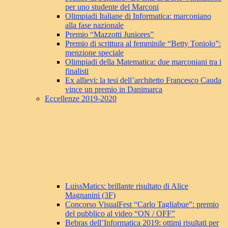
per uno studente del Marconi
Olimpiadi Italiane di Informatica: marconiano
alla fase nazionale
Premio “Mazzotti Juniores”
Premio di scrittura al femminile “Betty Toniolo”:
menzione speciale
Olimpiadi della Matematica: due marconiani tra i
finalisti
Ex allievi: la tesi dell’architetto Francesco Cauda
vince un premio in Danimarca
Eccellenze 2019-2020
LuissMatics: brillante risultato di Alice
Magnanini (3F)
Concorso VisualFest “Carlo Tagliabue”: premio
del pubblico al video “ON / OFF”
Bebras dell’Informatica 2019: ottimi risultati per