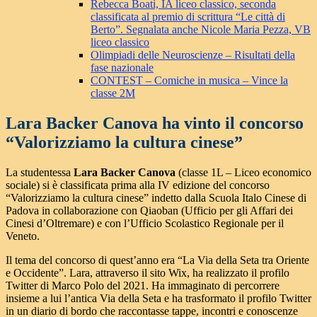
Rebecca Boati, IA liceo classico, seconda
classificata al premio di scrittura “Le città di
Berto”. Segnalata anche Nicole Maria Pezza, VB
liceo classico
Olimpiadi delle Neuroscienze – Risultati della
fase nazionale
CONTEST – Comiche in musica – Vince la
classe 2M
Lara Backer Canova ha vinto il concorso
“Valorizziamo la cultura cinese”
La studentessa
Lara Backer Canova
(classe 1L – Liceo economico
sociale) si è classificata prima alla IV edizione del concorso
“Valorizziamo la cultura cinese” indetto dalla Scuola Italo Cinese di
Padova in collaborazione con Qiaoban (Ufficio per gli Affari dei
Cinesi d’Oltremare) e con l’Ufficio Scolastico Regionale per il
Veneto.
Il tema del concorso di quest’anno era “La Via della Seta tra Oriente
e Occidente”. Lara, attraverso il sito Wix, ha realizzato il profilo
Twitter di Marco Polo del 2021. Ha immaginato di percorrere
insieme a lui l’antica Via della Seta e ha trasformato il profilo Twitter
in un diario di bordo che raccontasse tappe, incontri e conoscenze