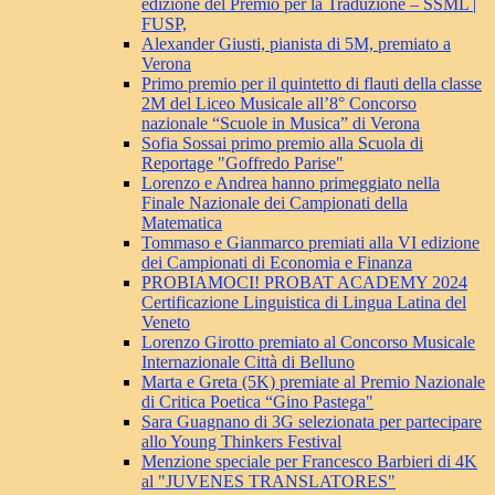
edizione del Premio per la Traduzione – SSML |
FUSP,
Alexander Giusti, pianista di 5M, premiato a
Verona
Primo premio per il quintetto di flauti della classe
2M del Liceo Musicale all’8° Concorso
nazionale “Scuole in Musica” di Verona
Sofia Sossai primo premio alla Scuola di
Reportage "Goffredo Parise"
Lorenzo e Andrea hanno primeggiato nella
Finale Nazionale dei Campionati della
Matematica
Tommaso e Gianmarco premiati alla VI edizione
dei Campionati di Economia e Finanza
PROBIAMOCI! PROBAT ACADEMY 2024
Certificazione Linguistica di Lingua Latina del
Veneto
Lorenzo Girotto premiato al Concorso Musicale
Internazionale Città di Belluno
Marta e Greta (5K) premiate al Premio Nazionale
di Critica Poetica “Gino Pastega"
Sara Guagnano di 3G selezionata per partecipare
allo Young Thinkers Festival
Menzione speciale per Francesco Barbieri di 4K
al "JUVENES TRANSLATORES"