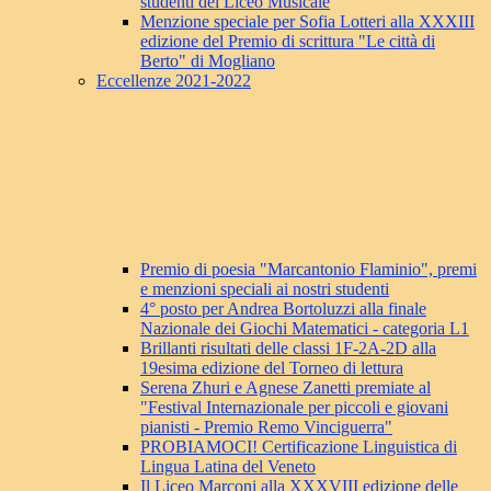
studenti del Liceo Musicale
Menzione speciale per Sofia Lotteri alla XXXIII
edizione del Premio di scrittura "Le città di
Berto" di Mogliano
Eccellenze 2021-2022
Premio di poesia "Marcantonio Flaminio", premi
e menzioni speciali ai nostri studenti
4° posto per Andrea Bortoluzzi alla finale
Nazionale dei Giochi Matematici - categoria L1
Brillanti risultati delle classi 1F-2A-2D alla
19esima edizione del Torneo di lettura
Serena Zhuri e Agnese Zanetti premiate al
"Festival Internazionale per piccoli e giovani
pianisti - Premio Remo Vinciguerra"
PROBIAMOCI! Certificazione Linguistica di
Lingua Latina del Veneto
Il Liceo Marconi alla XXXVIII edizione delle