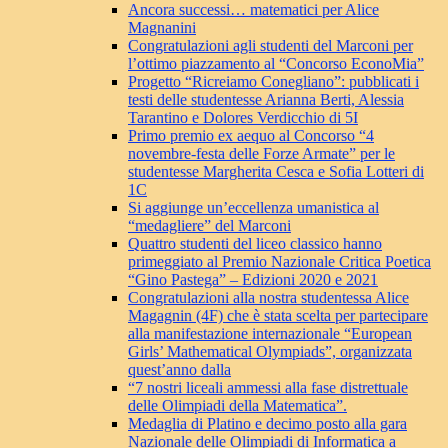
Ancora successi… matematici per Alice
Magnanini
Congratulazioni agli studenti del Marconi per
l’ottimo piazzamento al “Concorso EconoMia”
Progetto “Ricreiamo Conegliano”: pubblicati i
testi delle studentesse Arianna Berti, Alessia
Tarantino e Dolores Verdicchio di 5I
Primo premio ex aequo al Concorso “4
novembre-festa delle Forze Armate” per le
studentesse Margherita Cesca e Sofia Lotteri di
1C
Si aggiunge un’eccellenza umanistica al
“medagliere” del Marconi
Quattro studenti del liceo classico hanno
primeggiato al Premio Nazionale Critica Poetica
“Gino Pastega” – Edizioni 2020 e 2021
Congratulazioni alla nostra studentessa Alice
Magagnin (4F) che è stata scelta per partecipare
alla manifestazione internazionale “European
Girls’ Mathematical Olympiads”, organizzata
quest’anno dalla
“7 nostri liceali ammessi alla fase distrettuale
delle Olimpiadi della Matematica”.
Medaglia di Platino e decimo posto alla gara
Nazionale delle Olimpiadi di Informatica a