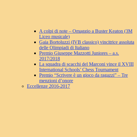
A colpi di note – Omaggio a Buster Keaton (3M
Liceo musicale)
Gaia Bortoluzzi (IVB classico) vincitrice assoluta
delle Olimpiadi di Italiano
Premio Giuseppe Mazzotti Juniores – a.s.
2017/2018
La squadra di scacchi del Marconi vince il XVIII
International Schools’ Chess Tournament
Premio “Scrivere è un gioco da ragazzi” – Tre
menzioni d’onore
Eccellenze 2016-2017