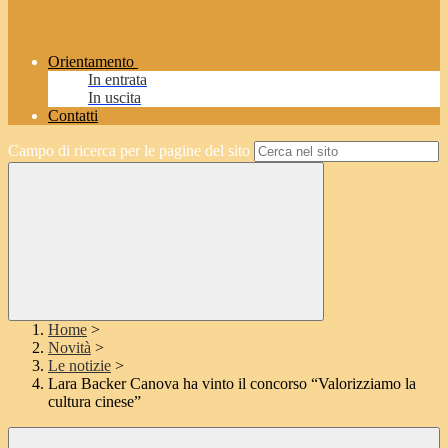
Orientamento
In entrata
In uscita
Contatti
Campo di ricerca per le pagine del sito
Home
>
Novità
>
Le notizie
>
Lara Backer Canova ha vinto il concorso “Valorizziamo la
cultura cinese”