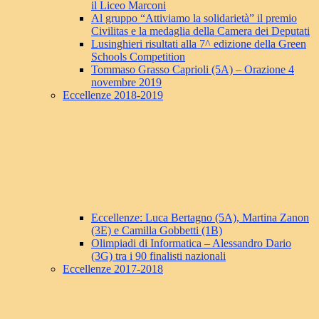
il Liceo Marconi
Al gruppo “Attiviamo la solidarietà” il premio
Civilitas e la medaglia della Camera dei Deputati
Lusinghieri risultati alla 7^ edizione della Green
Schools Competition
Tommaso Grasso Caprioli (5A) – Orazione 4
novembre 2019
Eccellenze 2018-2019
Eccellenze: Luca Bertagno (5A), Martina Zanon
(3E) e Camilla Gobbetti (1B)
Olimpiadi di Informatica – Alessandro Dario
(3G) tra i 90 finalisti nazionali
Eccellenze 2017-2018