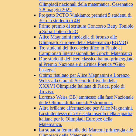
Olimpiadi nazionali della matematica, Cesenatico
5-8 maggio 2022
Progetto PCTO Vinkiamo: premiati 5 studenti di
3G e 5 studenti di 4H
Primo premio di scrittura Concorso Betty Toniolo
a Sofia Lotteri di 2C
Alice Magnanini medaglia di bronzo alle
Olimpiadi Europee della Matematica (EGMO)
Tre studenti del liceo scientifico in Finale ai
Campionati Internazionali dei Giochi Matematici
Due studenti del liceo classico hanno primeggiato
al Premio Nazionale di Critica Poetica “Gino
Pastega”
Ottimo risultato per Alice Magnanini e Lorenzo
Weiss alla Gara di Secondo Livello della
XXXVI Olimpiade Italiana di Fisica, polo di
Treviso.
Lorenzo Weiss (3B) ammesso alla fase Nazionale
delle Olimpiadi Italiane di Astronomia.
Altra brillante affermazione per Alice Magnanini.
La studentessa di 5F è stata inserita nella squadra
italiana per le Olimpiadi Europee della
Matematica.
La squadra femminile del Marconi primeggia alle
Olimpiadi della Matematica