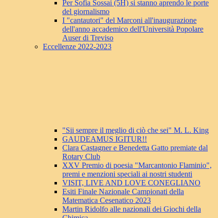
Per Sofia Sossai (5H) si stanno aprendo le porte
del giornalismo
I "cantautori" del Marconi all'inaugurazione
dell'anno accademico dell'Università Popolare
Auser di Treviso
Eccellenze 2022-2023
"Sii sempre il meglio di ciò che sei" M. L. King
GAUDEAMUS IGITUR!!
Clara Castagner e Benedetta Gatto premiate dal
Rotary Club
XXV Premio di poesia "Marcantonio Flaminio",
premi e menzioni speciali ai nostri studenti
VISIT, LIVE AND LOVE CONEGLIANO
Esiti Finale Nazionale Campionati della
Matematica Cesenatico 2023
Martin Ridolfo alle nazionali dei Giochi della
Chimica