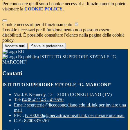
Per conoscere quali sono i cookie necessari al funzionamento potete
visionare la
COOKIE POLICY
.
Cookie necessari per il funzionamento
I cookie necessari per il funzionamento non possono essere
disabilitati. È possibile consultare l'elenco nella pagina della cookie
policy.
Accetta tutti
Salva le preferenze
ISTITUTO SUPERIORE STATALE “G.
MARCONI”
Contatti
ISTITUTO SUPERIORE STATALE “G. MARCONI”
Via J.F. Kennedy, 12 – 31015 CONEGLIANO (TV)
Tel:
0438.411143 - 415550
Email:
segreteria@liceoconegliano.edu.it
Link per inviare una
mail
PEC:
tvis00200g@pec.istruzione.it
Link per inviare una mail
C.F.: 82003370267