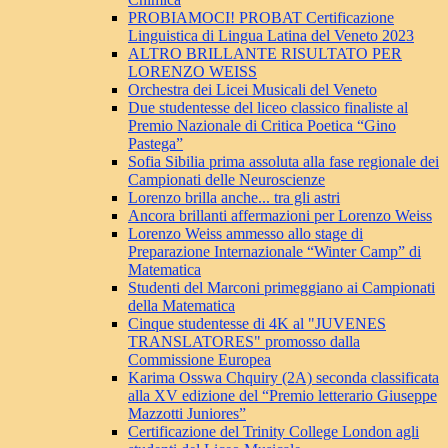
PROBIAMOCI! PROBAT Certificazione
Linguistica di Lingua Latina del Veneto 2023
ALTRO BRILLANTE RISULTATO PER
LORENZO WEISS
Orchestra dei Licei Musicali del Veneto
Due studentesse del liceo classico finaliste al
Premio Nazionale di Critica Poetica “Gino
Pastega”
Sofia Sibilia prima assoluta alla fase regionale dei
Campionati delle Neuroscienze
Lorenzo brilla anche... tra gli astri
Ancora brillanti affermazioni per Lorenzo Weiss
Lorenzo Weiss ammesso allo stage di
Preparazione Internazionale “Winter Camp” di
Matematica
Studenti del Marconi primeggiano ai Campionati
della Matematica
Cinque studentesse di 4K al "JUVENES
TRANSLATORES" promosso dalla
Commissione Europea
Karima Osswa Chquiry (2A) seconda classificata
alla XV edizione del “Premio letterario Giuseppe
Mazzotti Juniores”
Certificazione del Trinity College London agli