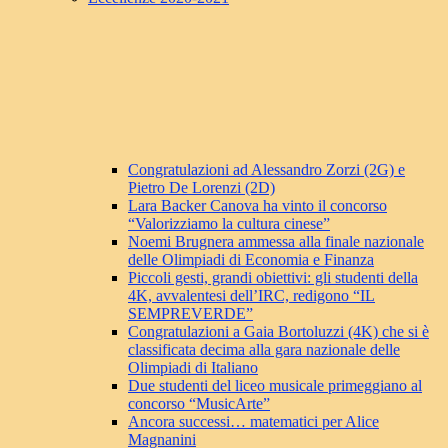
Congratulazioni ad Alessandro Zorzi (2G) e
Pietro De Lorenzi (2D)
Lara Backer Canova ha vinto il concorso
“Valorizziamo la cultura cinese”
Noemi Brugnera ammessa alla finale nazionale
delle Olimpiadi di Economia e Finanza
Piccoli gesti, grandi obiettivi: gli studenti della
4K, avvalentesi dell’IRC, redigono “IL
SEMPREVERDE”
Congratulazioni a Gaia Bortoluzzi (4K) che si è
classificata decima alla gara nazionale delle
Olimpiadi di Italiano
Due studenti del liceo musicale primeggiano al
concorso “MusicArte”
Ancora successi… matematici per Alice
Magnanini