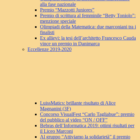
alla fase nazionale
Premio “Mazzotti Juniores”
Premio di scrittura al femminile “Betty Toniolo”:
menzione speciale
Olimpiadi della Matematica: due marconiani tra i
finalisti
Ex allievi: la tesi dell’architetto Francesco Cauda
vince un premio in Danimarca
Eccellenze 2019-2020
LuissMatics: brillante risultato di Alice
Magnanini (3F)
Concorso VisualFest “Carlo Tagliabue”: premio
del pubblico al video “ON / OFF”
Bebras dell’Informatica 2019: ottimi risultati per
il Liceo Marconi
Al gruppo “Attiviamo la solidarietà” il premio