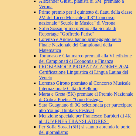
Alexander Giusti, pianista di 5M, premiato a
Verona
Primo premio per il quintetto di flauti della classe
2M del Liceo Musicale all’8° Concorso
nazionale “Scuole in Musica” di Verona
Sofia Sossai primo premio alla Scuola di
Reportage "Goffredo Parise"
Lorenzo e Andrea hanno primeggiato nella
Finale Nazionale dei Campionati della
Matematica
Tommaso e Gianmarco premiati alla VI edizione
dei Campionati di Economia e Finanza
PROBIAMOCI! PROBAT ACADEMY 2024
Certificazione Linguistica di Lingua Latina del
Veneto
Lorenzo Girotto premiato al Concorso Musicale
Internazionale Città di Belluno
Marta e Greta (5K) premiate al Premio Nazionale
di Critica Poetica “Gino Pastega"
Sara Guagnano di 3G selezionata per partecipare
allo Young Thinkers Festival
Menzione speciale per Francesco Barbieri di 4K
al "JUVENES TRANSLATORES"
Per Sofia Sossai (5H) si stanno aprendo le porte
del giornalismo