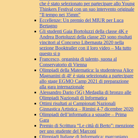
che è stato selezionato per partecipare allo Young
Thinkers Festival con un suo intervento originale
“Il tempo nei 35mm”
Eccellenze: Un premio del MIUR per Luca
Bertagno
Gli studenti Gaia Bortoluzzi della classe 4K e
Andrea Bortoluzzi della classe 2D sono risultati
vincitori al Concorso Libernauta 2020 nella
sezione Booktrailer con il loro video – Ma tutto
questo si p
Francesco, organista di talento, suona al
Conservatorio di Vienna
Olimpiadi della Matematica: la studentessa Alice
Magnanini di 4F è stata selezionata a partecipare
allo stage EGMO Camp 2021 di preparazione
alla gara internazionale
Alessandro Dario (5G) Medaglia di bronzo alle
Olimpiadi Nazionali di Informatica
Ottimi risultati ai Campionati Nazionali
Ginnastica Artistica – Rimini 4-7 dicembre 2020
Olimpiadi dell’informatica a squadre – Prima
Gara
Premio di Scrittura “Le città di Berto”: menzione
per uno studente del Marconi
Olimpiadi Italiane di Informatica: marconiano