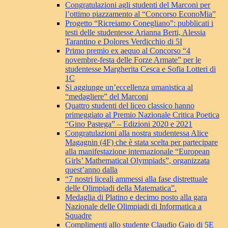
Congratulazioni agli studenti del Marconi per
l’ottimo piazzamento al “Concorso EconoMia”
Progetto “Ricreiamo Conegliano”: pubblicati i
testi delle studentesse Arianna Berti, Alessia
Tarantino e Dolores Verdicchio di 5I
Primo premio ex aequo al Concorso “4
novembre-festa delle Forze Armate” per le
studentesse Margherita Cesca e Sofia Lotteri di
1C
Si aggiunge un’eccellenza umanistica al
“medagliere” del Marconi
Quattro studenti del liceo classico hanno
primeggiato al Premio Nazionale Critica Poetica
“Gino Pastega” – Edizioni 2020 e 2021
Congratulazioni alla nostra studentessa Alice
Magagnin (4F) che è stata scelta per partecipare
alla manifestazione internazionale “European
Girls’ Mathematical Olympiads”, organizzata
quest’anno dalla
“7 nostri liceali ammessi alla fase distrettuale
delle Olimpiadi della Matematica”.
Medaglia di Platino e decimo posto alla gara
Nazionale delle Olimpiadi di Informatica a
Squadre
Complimenti allo studente Claudio Gajo di 5E