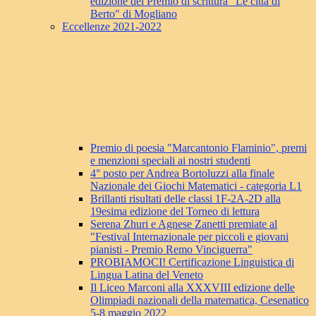
edizione del Premio di scrittura "Le città di
Berto" di Mogliano
Eccellenze 2021-2022
Premio di poesia "Marcantonio Flaminio", premi
e menzioni speciali ai nostri studenti
4° posto per Andrea Bortoluzzi alla finale
Nazionale dei Giochi Matematici - categoria L1
Brillanti risultati delle classi 1F-2A-2D alla
19esima edizione del Torneo di lettura
Serena Zhuri e Agnese Zanetti premiate al
"Festival Internazionale per piccoli e giovani
pianisti - Premio Remo Vinciguerra"
PROBIAMOCI! Certificazione Linguistica di
Lingua Latina del Veneto
Il Liceo Marconi alla XXXVIII edizione delle
Olimpiadi nazionali della matematica, Cesenatico
5-8 maggio 2022