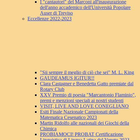
I "cantautori" del Marconi all'inaugurazione
dell'anno accademico dell'Università Popolare
Auser di Treviso
Eccellenze 2022-2023
"Sii sempre il meglio di ciò che sei" M. L. King
GAUDEAMUS IGITUR!!
Clara Castagner e Benedetta Gatto premiate dal
Rotary Club
XXV Premio di poesia "Marcantonio Flaminio",
premi e menzioni speciali ai nostri studenti
VISIT, LIVE AND LOVE CONEGLIANO
Esiti Finale Nazionale Campionati della
Matematica Cesenatico 2023
Martin Ridolfo alle nazionali dei Giochi della
Chimica
PROBIAMOCI! PROBAT Certificazione
Linguistica di Lingua Latina del Veneto 2023