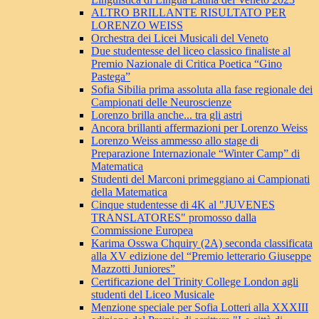
ALTRO BRILLANTE RISULTATO PER
LORENZO WEISS
Orchestra dei Licei Musicali del Veneto
Due studentesse del liceo classico finaliste al
Premio Nazionale di Critica Poetica “Gino
Pastega”
Sofia Sibilia prima assoluta alla fase regionale dei
Campionati delle Neuroscienze
Lorenzo brilla anche... tra gli astri
Ancora brillanti affermazioni per Lorenzo Weiss
Lorenzo Weiss ammesso allo stage di
Preparazione Internazionale “Winter Camp” di
Matematica
Studenti del Marconi primeggiano ai Campionati
della Matematica
Cinque studentesse di 4K al "JUVENES
TRANSLATORES" promosso dalla
Commissione Europea
Karima Osswa Chquiry (2A) seconda classificata
alla XV edizione del “Premio letterario Giuseppe
Mazzotti Juniores”
Certificazione del Trinity College London agli
studenti del Liceo Musicale
Menzione speciale per Sofia Lotteri alla XXXIII