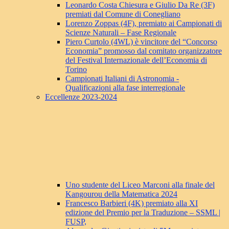
Leonardo Costa Chiesura e Giulio Da Re (3F)
premiati dal Comune di Conegliano
Lorenzo Zoppas (4F), premiato ai Campionati di
Scienze Naturali – Fase Regionale
Piero Curtolo (4WL) è vincitore del “Concorso
Economia” promosso dal comitato organizzatore
del Festival Internazionale dell’Economia di
Torino
Campionati Italiani di Astronomia -
Qualificazioni alla fase interregionale
Eccellenze 2023-2024
Uno studente del Liceo Marconi alla finale del
Kangourou della Matematica 2024
Francesco Barbieri (4K) premiato alla XI
edizione del Premio per la Traduzione – SSML |
FUSP,