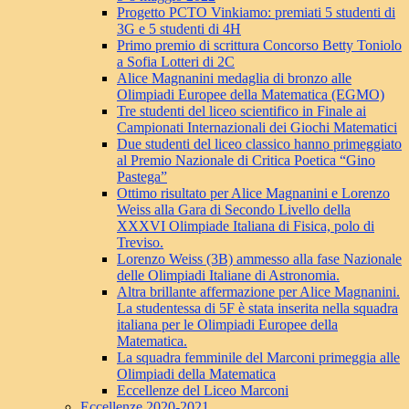
Progetto PCTO Vinkiamo: premiati 5 studenti di
3G e 5 studenti di 4H
Primo premio di scrittura Concorso Betty Toniolo
a Sofia Lotteri di 2C
Alice Magnanini medaglia di bronzo alle
Olimpiadi Europee della Matematica (EGMO)
Tre studenti del liceo scientifico in Finale ai
Campionati Internazionali dei Giochi Matematici
Due studenti del liceo classico hanno primeggiato
al Premio Nazionale di Critica Poetica “Gino
Pastega”
Ottimo risultato per Alice Magnanini e Lorenzo
Weiss alla Gara di Secondo Livello della
XXXVI Olimpiade Italiana di Fisica, polo di
Treviso.
Lorenzo Weiss (3B) ammesso alla fase Nazionale
delle Olimpiadi Italiane di Astronomia.
Altra brillante affermazione per Alice Magnanini.
La studentessa di 5F è stata inserita nella squadra
italiana per le Olimpiadi Europee della
Matematica.
La squadra femminile del Marconi primeggia alle
Olimpiadi della Matematica
Eccellenze del Liceo Marconi
Eccellenze 2020-2021