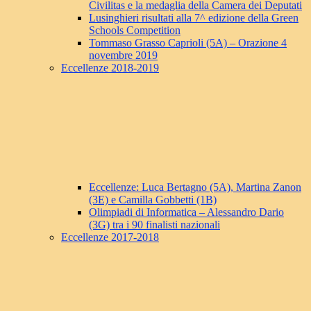
Civilitas e la medaglia della Camera dei Deputati
Lusinghieri risultati alla 7^ edizione della Green
Schools Competition
Tommaso Grasso Caprioli (5A) – Orazione 4
novembre 2019
Eccellenze 2018-2019
Eccellenze: Luca Bertagno (5A), Martina Zanon
(3E) e Camilla Gobbetti (1B)
Olimpiadi di Informatica – Alessandro Dario
(3G) tra i 90 finalisti nazionali
Eccellenze 2017-2018