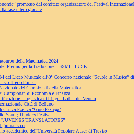
onomia” promosso dal comitato organizzatore del Festival Internaziona
lla fase interregionale
angourou della Matematica 2024
e del Premio per la Traduzione – SSML | FUSP,
na
se 2M del Liceo Musicale all’8° Concorso nazionale “Scuole in Musica” d
e "Goffredo Parise"
Nazionale dei Campionati della Matematica
ei Campionati di Economia e Finanza
ione Linguistica di Lingua Latina del Veneto
ernazionale Città di Belluno
i Critica Poetica “Gino Pastega"
llo Young Thinkers Festival
i 4K al "JUVENES TRANSLATORES"
el giornalismo
anno accademico dell'Università Popolare Auser di Treviso