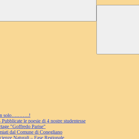
 non solo….…….!
ubblicate le poesie di 4 nostre studentesse
rtage "Goffredo Parise"
miati dal Comune di Conegliano
cienze Naturali – Fase Regionale