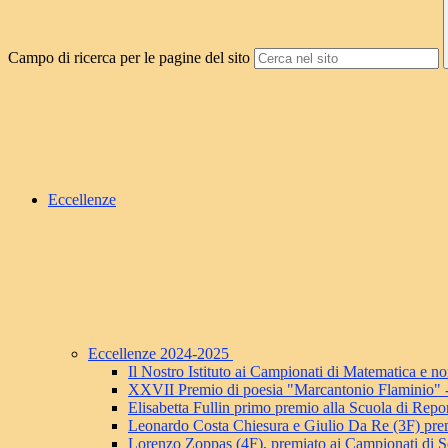
Campo di ricerca per le pagine del sito
Eccellenze
Eccellenze 2024-2025
Il Nostro Istituto ai Campionati di Matematica e
XXVII Premio di poesia "Marcantonio Flaminio" - P
Elisabetta Fullin primo premio alla Scuola di Repo
Leonardo Costa Chiesura e Giulio Da Re (3F) pre
Lorenzo Zoppas (4F), premiato ai Campionati di S