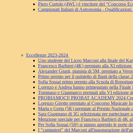
Piero Curtolo (4WL) è vincitore del “Concorso Ec
Campionati Italiani di Astronomia - Qualificazioni a
Eccellenze 2023-2024
Uno studente del Liceo Marconi alla finale del K
Francesco Barbieri (4K) premiato alla XI edizion
Alexander Giusti, pianista di 5M, premiato a Vero
Primo premio per il quintetto di flauti della clas
Sofia Sossai primo premio alla Scuola di Reportag
Lorenzo e Andrea hanno primeggiato nella Finale 
Tommaso e Gianmarco premiati alla VI edizione d
PROBIAMOCI! PROBAT ACADEMY 2024 Certificaz
Lorenzo Girotto premiato al Concorso Musicale Int
Marta e Greta (5K) premiate al Premio Nazionale d
Sara Guagnano di 3G selezionata per partecipare a
Menzione speciale per Francesco Barbieri d
Per Sofia Sossai (5H) si stanno aprendo le porte d
I "cantautori" del Marconi all'inaugurazione dell'