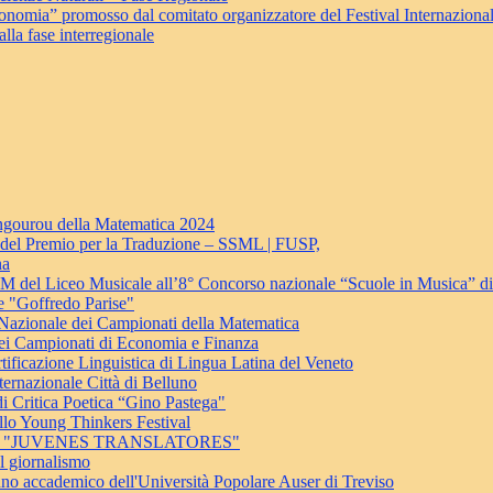
onomia” promosso dal comitato organizzatore del Festival Internaziona
lla fase interregionale
angourou della Matematica 2024
e del Premio per la Traduzione – SSML | FUSP,
na
se 2M del Liceo Musicale all’8° Concorso nazionale “Scuole in Musica” d
e "Goffredo Parise"
Nazionale dei Campionati della Matematica
ei Campionati di Economia e Finanza
ione Linguistica di Lingua Latina del Veneto
ernazionale Città di Belluno
i Critica Poetica “Gino Pastega"
llo Young Thinkers Festival
i 4K al "JUVENES TRANSLATORES"
el giornalismo
anno accademico dell'Università Popolare Auser di Treviso