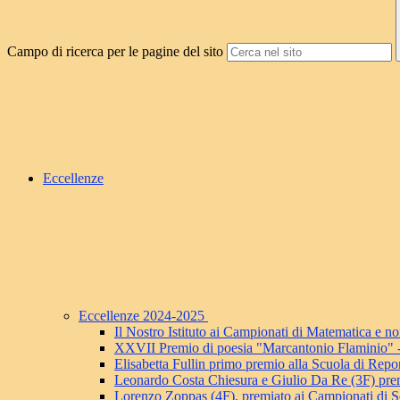
Campo di ricerca per le pagine del sito
Eccellenze
Eccellenze 2024-2025
Il Nostro Istituto ai Campionati di Matematica e
XXVII Premio di poesia "Marcantonio Flaminio" - P
Elisabetta Fullin primo premio alla Scuola di Repo
Leonardo Costa Chiesura e Giulio Da Re (3F) pre
Lorenzo Zoppas (4F), premiato ai Campionati di S