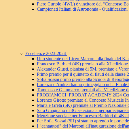
Piero Curtolo (4WL) è vincitore del “Concorso Ec
Campionati Italiani di Astronomia - Qualificazioni a
Eccellenze 2023-2024
Uno studente del Liceo Marconi alla finale del K
Francesco Barbieri (4K) premiato alla XI edizion
Alexander Giusti, pianista di 5M, premiato a Vero
Primo premio per il quintetto di flauti della clas
Sofia Sossai primo premio alla Scuola di Reportag
Lorenzo e Andrea hanno primeggiato nella Finale 
Tommaso e Gianmarco premiati alla VI edizione d
PROBIAMOCI! PROBAT ACADEMY 2024 Certificaz
Lorenzo Girotto premiato al Concorso Musicale Int
Marta e Greta (5K) premiate al Premio Nazionale d
Sara Guagnano di 3G selezionata per partecipare a
Menzione speciale per Francesco Barbieri d
Per Sofia Sossai (5H) si stanno aprendo le porte d
I "cantautori" del Marconi all'inaugurazione dell'