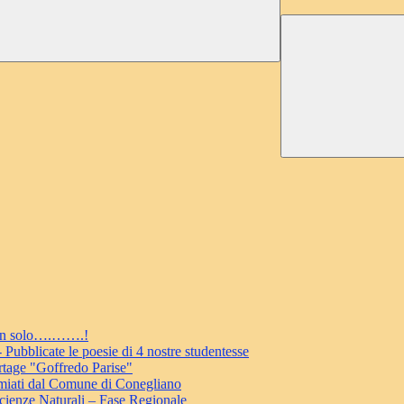
 non solo….…….!
ubblicate le poesie di 4 nostre studentesse
rtage "Goffredo Parise"
miati dal Comune di Conegliano
cienze Naturali – Fase Regionale