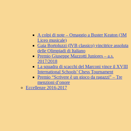
A colpi di note – Omaggio a Buster Keaton (3M
Liceo musicale)
Gaia Bortoluzzi (IVB classico) vincitrice assoluta
delle Olimpiadi di Italiano
Premio Giuseppe Mazzotti Juniores – a.s.
2017/2018
La squadra di scacchi del Marconi vince il XVIII
International Schools’ Chess Tournament
Premio “Scrivere è un gioco da ragazzi” – Tre
menzioni d’onore
Eccellenze 2016-2017