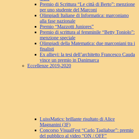
Premio di Scrittura “Le città di Berto”: menzione
per uno studente del Marconi
Olimpiadi Italiane di Informatica: marconiano
alla fase nazionale
Premio “Mazzotti Juniores”
Premio di scrittura al femminile “Betty Toniolo”:
menzione speciale
Olimpiadi della Matematica: due marconiani tra i
finalisti
Ex allievi: la tesi dell’architetto Francesco Cauda
vince un premio in Danimarca
Eccellenze 2019-2020
LuissMatics: brillante risultato di Alice
Magnanini (3F)
Concorso VisualFest “Carlo Tagliabue”: premio
del pubblico al video “ON / OFF”