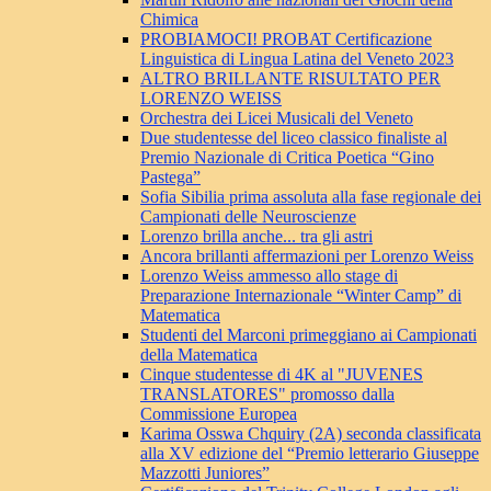
Chimica
PROBIAMOCI! PROBAT Certificazione
Linguistica di Lingua Latina del Veneto 2023
ALTRO BRILLANTE RISULTATO PER
LORENZO WEISS
Orchestra dei Licei Musicali del Veneto
Due studentesse del liceo classico finaliste al
Premio Nazionale di Critica Poetica “Gino
Pastega”
Sofia Sibilia prima assoluta alla fase regionale dei
Campionati delle Neuroscienze
Lorenzo brilla anche... tra gli astri
Ancora brillanti affermazioni per Lorenzo Weiss
Lorenzo Weiss ammesso allo stage di
Preparazione Internazionale “Winter Camp” di
Matematica
Studenti del Marconi primeggiano ai Campionati
della Matematica
Cinque studentesse di 4K al "JUVENES
TRANSLATORES" promosso dalla
Commissione Europea
Karima Osswa Chquiry (2A) seconda classificata
alla XV edizione del “Premio letterario Giuseppe
Mazzotti Juniores”