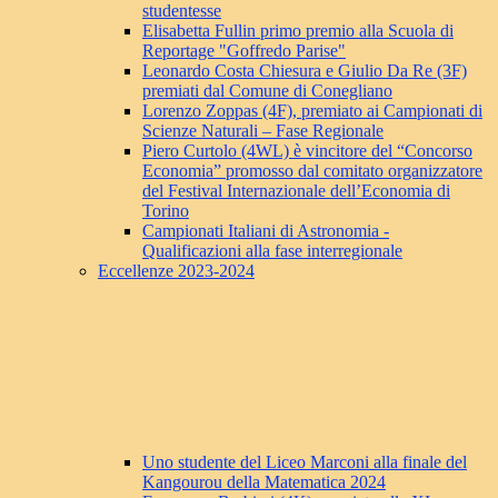
studentesse
Elisabetta Fullin primo premio alla Scuola di
Reportage "Goffredo Parise"
Leonardo Costa Chiesura e Giulio Da Re (3F)
premiati dal Comune di Conegliano
Lorenzo Zoppas (4F), premiato ai Campionati di
Scienze Naturali – Fase Regionale
Piero Curtolo (4WL) è vincitore del “Concorso
Economia” promosso dal comitato organizzatore
del Festival Internazionale dell’Economia di
Torino
Campionati Italiani di Astronomia -
Qualificazioni alla fase interregionale
Eccellenze 2023-2024
Uno studente del Liceo Marconi alla finale del
Kangourou della Matematica 2024