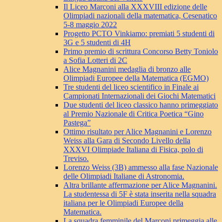
Il Liceo Marconi alla XXXVIII edizione delle
Olimpiadi nazionali della matematica, Cesenatico
5-8 maggio 2022
Progetto PCTO Vinkiamo: premiati 5 studenti di
3G e 5 studenti di 4H
Primo premio di scrittura Concorso Betty Toniolo
a Sofia Lotteri di 2C
Alice Magnanini medaglia di bronzo alle
Olimpiadi Europee della Matematica (EGMO)
Tre studenti del liceo scientifico in Finale ai
Campionati Internazionali dei Giochi Matematici
Due studenti del liceo classico hanno primeggiato
al Premio Nazionale di Critica Poetica “Gino
Pastega”
Ottimo risultato per Alice Magnanini e Lorenzo
Weiss alla Gara di Secondo Livello della
XXXVI Olimpiade Italiana di Fisica, polo di
Treviso.
Lorenzo Weiss (3B) ammesso alla fase Nazionale
delle Olimpiadi Italiane di Astronomia.
Altra brillante affermazione per Alice Magnanini.
La studentessa di 5F è stata inserita nella squadra
italiana per le Olimpiadi Europee della
Matematica.
La squadra femminile del Marconi primeggia alle