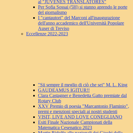
al "JUVENES TRANSLATORES"
Per Sofia Sossai (5H) si stanno aprendo le porte
del giornalismo
I "cantautori" del Marconi all'inaugurazione
dell'anno accademico dell'Università Popolare
Auser di Treviso
Eccellenze 2022-2023
"Sii sempre il meglio di ciò che sei" M. L. King
GAUDEAMUS IGITUR!!
Clara Castagner e Benedetta Gatto premiate dal
Rotary Club
XXV Premio di poesia "Marcantonio Flaminio",
premi e menzioni speciali ai nostri studenti
VISIT, LIVE AND LOVE CONEGLIANO
Esiti Finale Nazionale Campionati della
Matematica Cesenatico 2023
Martin Ridolfo alle nazionali dei Giochi della