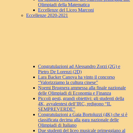
Olimpiadi della Matematica
Eccellenze del Liceo Marconi
Eccellenze 2020-2021
Congratulazioni ad Alessandro Zorzi (2G) e
Pietro De Lorenzi (2D)
Lara Backer Canova ha vinto il concorso
“Valorizziamo la cultura cinese”
Noemi Brugnera ammessa alla finale nazionale
delle Olimpiadi di Economia e Finanza
Piccoli gesti, grandi obiettivi: gli studenti della
4K, avvalentesi dell’IRC, redigono “IL
SEMPREVERDE”
Congratulazioni a Gaia Bortoluzzi (4K) che si è
classificata decima alla gara nazionale delle
Olimpiadi di Italiano
Due studenti del liceo musicale primeggiano al