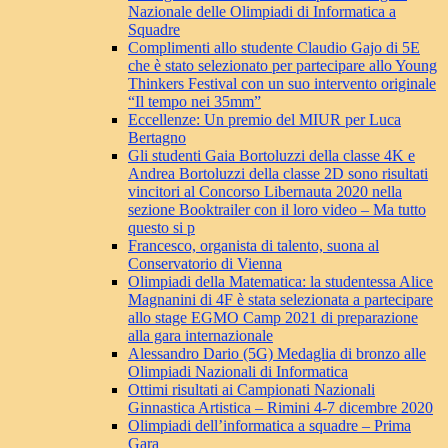
Nazionale delle Olimpiadi di Informatica a
Squadre
Complimenti allo studente Claudio Gajo di 5E
che è stato selezionato per partecipare allo Young
Thinkers Festival con un suo intervento originale
“Il tempo nei 35mm”
Eccellenze: Un premio del MIUR per Luca
Bertagno
Gli studenti Gaia Bortoluzzi della classe 4K e
Andrea Bortoluzzi della classe 2D sono risultati
vincitori al Concorso Libernauta 2020 nella
sezione Booktrailer con il loro video – Ma tutto
questo si p
Francesco, organista di talento, suona al
Conservatorio di Vienna
Olimpiadi della Matematica: la studentessa Alice
Magnanini di 4F è stata selezionata a partecipare
allo stage EGMO Camp 2021 di preparazione
alla gara internazionale
Alessandro Dario (5G) Medaglia di bronzo alle
Olimpiadi Nazionali di Informatica
Ottimi risultati ai Campionati Nazionali
Ginnastica Artistica – Rimini 4-7 dicembre 2020
Olimpiadi dell’informatica a squadre – Prima
Gara