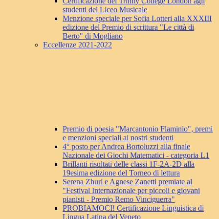
Certificazione del Trinity College London agli
studenti del Liceo Musicale
Menzione speciale per Sofia Lotteri alla XXXIII
edizione del Premio di scrittura "Le città di
Berto" di Mogliano
Eccellenze 2021-2022
Premio di poesia "Marcantonio Flaminio", premi
e menzioni speciali ai nostri studenti
4° posto per Andrea Bortoluzzi alla finale
Nazionale dei Giochi Matematici - categoria L1
Brillanti risultati delle classi 1F-2A-2D alla
19esima edizione del Torneo di lettura
Serena Zhuri e Agnese Zanetti premiate al
"Festival Internazionale per piccoli e giovani
pianisti - Premio Remo Vinciguerra"
PROBIAMOCI! Certificazione Linguistica di
Lingua Latina del Veneto