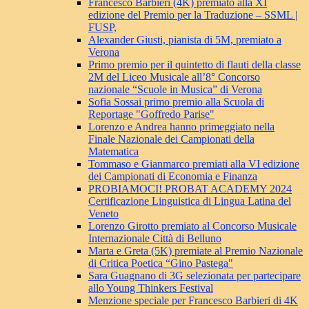
Francesco Barbieri (4K) premiato alla XI
edizione del Premio per la Traduzione – SSML |
FUSP,
Alexander Giusti, pianista di 5M, premiato a
Verona
Primo premio per il quintetto di flauti della classe
2M del Liceo Musicale all’8° Concorso
nazionale “Scuole in Musica” di Verona
Sofia Sossai primo premio alla Scuola di
Reportage "Goffredo Parise"
Lorenzo e Andrea hanno primeggiato nella
Finale Nazionale dei Campionati della
Matematica
Tommaso e Gianmarco premiati alla VI edizione
dei Campionati di Economia e Finanza
PROBIAMOCI! PROBAT ACADEMY 2024
Certificazione Linguistica di Lingua Latina del
Veneto
Lorenzo Girotto premiato al Concorso Musicale
Internazionale Città di Belluno
Marta e Greta (5K) premiate al Premio Nazionale
di Critica Poetica “Gino Pastega"
Sara Guagnano di 3G selezionata per partecipare
allo Young Thinkers Festival
Menzione speciale per Francesco Barbieri di 4K