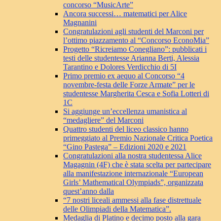
concorso “MusicArte”
Ancora successi… matematici per Alice
Magnanini
Congratulazioni agli studenti del Marconi per
l’ottimo piazzamento al “Concorso EconoMia”
Progetto “Ricreiamo Conegliano”: pubblicati i
testi delle studentesse Arianna Berti, Alessia
Tarantino e Dolores Verdicchio di 5I
Primo premio ex aequo al Concorso “4
novembre-festa delle Forze Armate” per le
studentesse Margherita Cesca e Sofia Lotteri di
1C
Si aggiunge un’eccellenza umanistica al
“medagliere” del Marconi
Quattro studenti del liceo classico hanno
primeggiato al Premio Nazionale Critica Poetica
“Gino Pastega” – Edizioni 2020 e 2021
Congratulazioni alla nostra studentessa Alice
Magagnin (4F) che è stata scelta per partecipare
alla manifestazione internazionale “European
Girls’ Mathematical Olympiads”, organizzata
quest’anno dalla
“7 nostri liceali ammessi alla fase distrettuale
delle Olimpiadi della Matematica”.
Medaglia di Platino e decimo posto alla gara