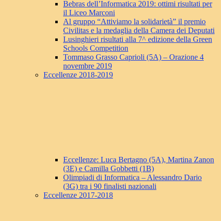
Bebras dell’Informatica 2019: ottimi risultati per
il Liceo Marconi
Al gruppo “Attiviamo la solidarietà” il premio
Civilitas e la medaglia della Camera dei Deputati
Lusinghieri risultati alla 7^ edizione della Green
Schools Competition
Tommaso Grasso Caprioli (5A) – Orazione 4
novembre 2019
Eccellenze 2018-2019
Eccellenze: Luca Bertagno (5A), Martina Zanon
(3E) e Camilla Gobbetti (1B)
Olimpiadi di Informatica – Alessandro Dario
(3G) tra i 90 finalisti nazionali
Eccellenze 2017-2018