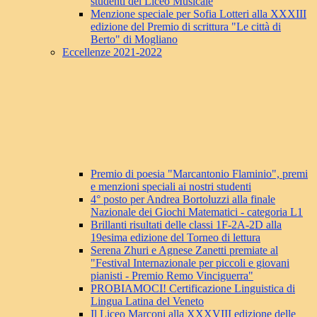
studenti del Liceo Musicale
Menzione speciale per Sofia Lotteri alla XXXIII
edizione del Premio di scrittura "Le città di
Berto" di Mogliano
Eccellenze 2021-2022
Premio di poesia "Marcantonio Flaminio", premi
e menzioni speciali ai nostri studenti
4° posto per Andrea Bortoluzzi alla finale
Nazionale dei Giochi Matematici - categoria L1
Brillanti risultati delle classi 1F-2A-2D alla
19esima edizione del Torneo di lettura
Serena Zhuri e Agnese Zanetti premiate al
"Festival Internazionale per piccoli e giovani
pianisti - Premio Remo Vinciguerra"
PROBIAMOCI! Certificazione Linguistica di
Lingua Latina del Veneto
Il Liceo Marconi alla XXXVIII edizione delle