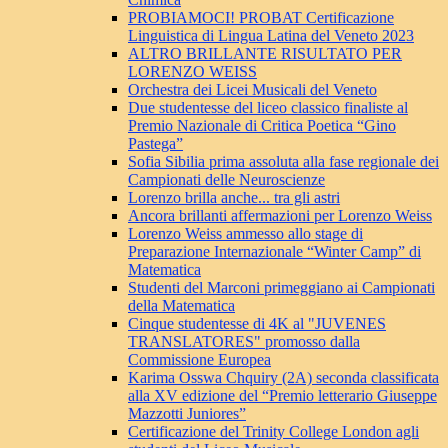
PROBIAMOCI! PROBAT Certificazione
Linguistica di Lingua Latina del Veneto 2023
ALTRO BRILLANTE RISULTATO PER
LORENZO WEISS
Orchestra dei Licei Musicali del Veneto
Due studentesse del liceo classico finaliste al
Premio Nazionale di Critica Poetica “Gino
Pastega”
Sofia Sibilia prima assoluta alla fase regionale dei
Campionati delle Neuroscienze
Lorenzo brilla anche... tra gli astri
Ancora brillanti affermazioni per Lorenzo Weiss
Lorenzo Weiss ammesso allo stage di
Preparazione Internazionale “Winter Camp” di
Matematica
Studenti del Marconi primeggiano ai Campionati
della Matematica
Cinque studentesse di 4K al "JUVENES
TRANSLATORES" promosso dalla
Commissione Europea
Karima Osswa Chquiry (2A) seconda classificata
alla XV edizione del “Premio letterario Giuseppe
Mazzotti Juniores”
Certificazione del Trinity College London agli