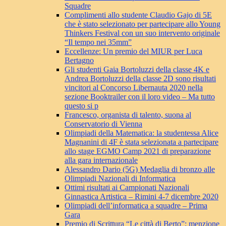
Squadre
Complimenti allo studente Claudio Gajo di 5E
che è stato selezionato per partecipare allo Young
Thinkers Festival con un suo intervento originale
“Il tempo nei 35mm”
Eccellenze: Un premio del MIUR per Luca
Bertagno
Gli studenti Gaia Bortoluzzi della classe 4K e
Andrea Bortoluzzi della classe 2D sono risultati
vincitori al Concorso Libernauta 2020 nella
sezione Booktrailer con il loro video – Ma tutto
questo si p
Francesco, organista di talento, suona al
Conservatorio di Vienna
Olimpiadi della Matematica: la studentessa Alice
Magnanini di 4F è stata selezionata a partecipare
allo stage EGMO Camp 2021 di preparazione
alla gara internazionale
Alessandro Dario (5G) Medaglia di bronzo alle
Olimpiadi Nazionali di Informatica
Ottimi risultati ai Campionati Nazionali
Ginnastica Artistica – Rimini 4-7 dicembre 2020
Olimpiadi dell’informatica a squadre – Prima
Gara
Premio di Scrittura “Le città di Berto”: menzione