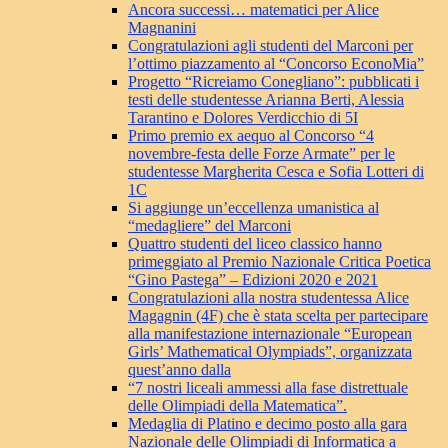
Ancora successi… matematici per Alice
Magnanini
Congratulazioni agli studenti del Marconi per
l’ottimo piazzamento al “Concorso EconoMia”
Progetto “Ricreiamo Conegliano”: pubblicati i
testi delle studentesse Arianna Berti, Alessia
Tarantino e Dolores Verdicchio di 5I
Primo premio ex aequo al Concorso “4
novembre-festa delle Forze Armate” per le
studentesse Margherita Cesca e Sofia Lotteri di
1C
Si aggiunge un’eccellenza umanistica al
“medagliere” del Marconi
Quattro studenti del liceo classico hanno
primeggiato al Premio Nazionale Critica Poetica
“Gino Pastega” – Edizioni 2020 e 2021
Congratulazioni alla nostra studentessa Alice
Magagnin (4F) che è stata scelta per partecipare
alla manifestazione internazionale “European
Girls’ Mathematical Olympiads”, organizzata
quest’anno dalla
“7 nostri liceali ammessi alla fase distrettuale
delle Olimpiadi della Matematica”.
Medaglia di Platino e decimo posto alla gara
Nazionale delle Olimpiadi di Informatica a