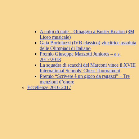
A colpi di note – Omaggio a Buster Keaton (3M
Liceo musicale)
Gaia Bortoluzzi (IVB classico) vincitrice assoluta
delle Olimpiadi di Italiano
Premio Giuseppe Mazzotti Juniores – a.s.
2017/2018
La squadra di scacchi del Marconi vince il XVIII
International Schools’ Chess Tournament
Premio “Scrivere è un gioco da ragazzi” – Tre
menzioni d’onore
Eccellenze 2016-2017