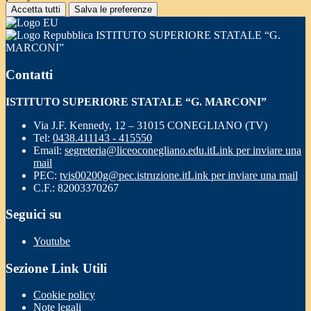
Accetta tutti
Salva le preferenze
ISTITUTO SUPERIORE STATALE “G.
MARCONI”
Contatti
ISTITUTO SUPERIORE STATALE “G. MARCONI”
Via J.F. Kennedy, 12 – 31015 CONEGLIANO (TV)
Tel:
0438.411143 - 415550
Email:
segreteria@liceoconegliano.edu.it
Link per inviare una
mail
PEC:
tvis00200g@pec.istruzione.it
Link per inviare una mail
C.F.: 82003370267
Seguici su
Youtube
Sezione Link Utili
Cookie policy
Note legali