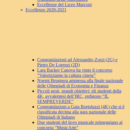
Eccellenze del Liceo Marconi
Eccellenze 2020-2021
Congratulazioni ad Alessandro Zorzi (2G) e
Pietro De Lorenzi (2D)
Lara Backer Canova ha vinto il concorso
“Valorizziamo la cultura cinese”
Noemi Brugnera ammessa alla finale nazionale
delle Olimpiadi di Economia e Finanza
Piccoli gesti, grandi obiettivi: gli studenti della
4K, avvalentesi dell’IRC, redigono “IL
SEMPREVERDE”
Congratulazioni a Gaia Bortoluzzi (4K) che si è
classificata decima alla gara nazionale delle
Olimpiadi di Italiano
Due studenti del liceo musicale primeggiano al
concorso “MusicArte”