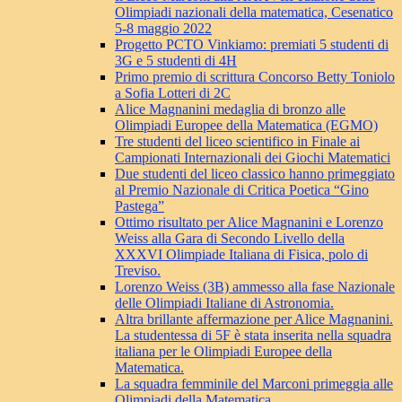
Olimpiadi nazionali della matematica, Cesenatico
5-8 maggio 2022
Progetto PCTO Vinkiamo: premiati 5 studenti di
3G e 5 studenti di 4H
Primo premio di scrittura Concorso Betty Toniolo
a Sofia Lotteri di 2C
Alice Magnanini medaglia di bronzo alle
Olimpiadi Europee della Matematica (EGMO)
Tre studenti del liceo scientifico in Finale ai
Campionati Internazionali dei Giochi Matematici
Due studenti del liceo classico hanno primeggiato
al Premio Nazionale di Critica Poetica “Gino
Pastega”
Ottimo risultato per Alice Magnanini e Lorenzo
Weiss alla Gara di Secondo Livello della
XXXVI Olimpiade Italiana di Fisica, polo di
Treviso.
Lorenzo Weiss (3B) ammesso alla fase Nazionale
delle Olimpiadi Italiane di Astronomia.
Altra brillante affermazione per Alice Magnanini.
La studentessa di 5F è stata inserita nella squadra
italiana per le Olimpiadi Europee della
Matematica.
La squadra femminile del Marconi primeggia alle
Olimpiadi della Matematica