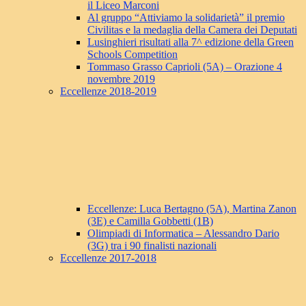
il Liceo Marconi
Al gruppo “Attiviamo la solidarietà” il premio
Civilitas e la medaglia della Camera dei Deputati
Lusinghieri risultati alla 7^ edizione della Green
Schools Competition
Tommaso Grasso Caprioli (5A) – Orazione 4
novembre 2019
Eccellenze 2018-2019
Eccellenze: Luca Bertagno (5A), Martina Zanon
(3E) e Camilla Gobbetti (1B)
Olimpiadi di Informatica – Alessandro Dario
(3G) tra i 90 finalisti nazionali
Eccellenze 2017-2018