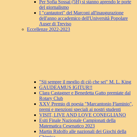
Per Sofia Sossai (5H) si stanno aprendo le porte
del giornalismo
I "cantautori" del Marconi all'inaugurazione
dell'anno accademico dell'Università Popolare
Auser di Treviso
Eccellenze 2022-2023
"Sii sempre il meglio di ciò che sei" M. L. King
GAUDEAMUS IGITUR!!
Clara Castagner e Benedetta Gatto premiate dal
Rotary Club
XXV Premio di poesia "Marcantonio Flaminio",
premi e menzioni speciali ai nostri studenti
VISIT, LIVE AND LOVE CONEGLIANO
Esiti Finale Nazionale Campionati della
Matematica Cesenatico 2023
Martin Ridolfo alle nazionali dei Giochi della
Chimica