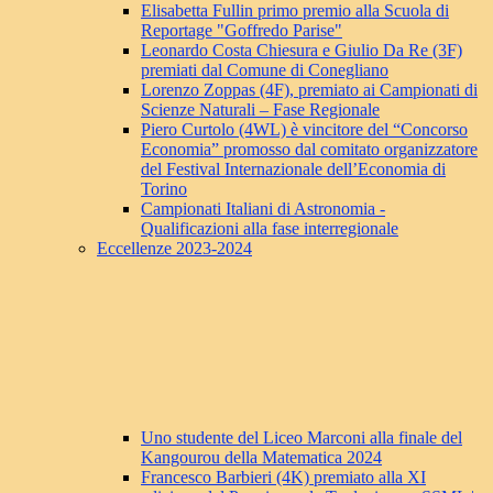
Elisabetta Fullin primo premio alla Scuola di
Reportage "Goffredo Parise"
Leonardo Costa Chiesura e Giulio Da Re (3F)
premiati dal Comune di Conegliano
Lorenzo Zoppas (4F), premiato ai Campionati di
Scienze Naturali – Fase Regionale
Piero Curtolo (4WL) è vincitore del “Concorso
Economia” promosso dal comitato organizzatore
del Festival Internazionale dell’Economia di
Torino
Campionati Italiani di Astronomia -
Qualificazioni alla fase interregionale
Eccellenze 2023-2024
Uno studente del Liceo Marconi alla finale del
Kangourou della Matematica 2024
Francesco Barbieri (4K) premiato alla XI