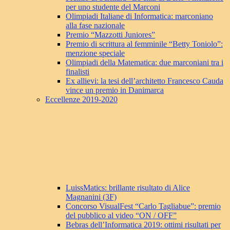
per uno studente del Marconi
Olimpiadi Italiane di Informatica: marconiano
alla fase nazionale
Premio “Mazzotti Juniores”
Premio di scrittura al femminile “Betty Toniolo”:
menzione speciale
Olimpiadi della Matematica: due marconiani tra i
finalisti
Ex allievi: la tesi dell’architetto Francesco Cauda
vince un premio in Danimarca
Eccellenze 2019-2020
LuissMatics: brillante risultato di Alice
Magnanini (3F)
Concorso VisualFest “Carlo Tagliabue”: premio
del pubblico al video “ON / OFF”
Bebras dell’Informatica 2019: ottimi risultati per