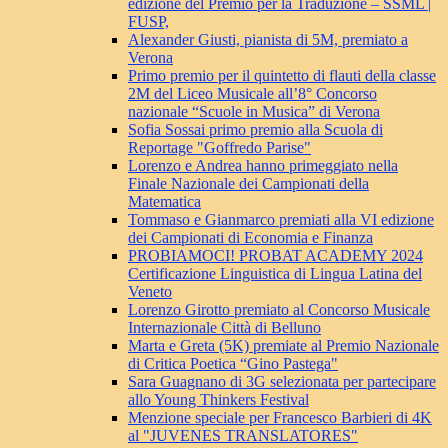
edizione del Premio per la Traduzione – SSML |
FUSP,
Alexander Giusti, pianista di 5M, premiato a
Verona
Primo premio per il quintetto di flauti della classe
2M del Liceo Musicale all’8° Concorso
nazionale “Scuole in Musica” di Verona
Sofia Sossai primo premio alla Scuola di
Reportage "Goffredo Parise"
Lorenzo e Andrea hanno primeggiato nella
Finale Nazionale dei Campionati della
Matematica
Tommaso e Gianmarco premiati alla VI edizione
dei Campionati di Economia e Finanza
PROBIAMOCI! PROBAT ACADEMY 2024
Certificazione Linguistica di Lingua Latina del
Veneto
Lorenzo Girotto premiato al Concorso Musicale
Internazionale Città di Belluno
Marta e Greta (5K) premiate al Premio Nazionale
di Critica Poetica “Gino Pastega"
Sara Guagnano di 3G selezionata per partecipare
allo Young Thinkers Festival
Menzione speciale per Francesco Barbieri di 4K
al "JUVENES TRANSLATORES"