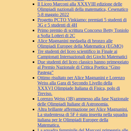
Il Liceo Marconi alla XXXVIII edizione delle
Olimpiadi nazionali della matematica, Cesenatico
5-8 maggio 2022
Progetto PCTO Vinkiamo: premiati 5 studenti di
3G e 5 studenti di 4H
Primo premio di scrittura Concorso Betty Toniolo
a Sofia Lotteri di 2C
Alice Magnanini medaglia di bronzo alle
Olimpiadi Europee della Matematica (EGMO)
Tre studenti del liceo scientifico in Finale ai
Campionati Internazionali dei Giochi Matematici
Due studenti del liceo classico hanno primeggiato
al Premio Nazionale di Critica Poetica “Gino
Pastega”
Ottimo risultato per Alice Magnanini e Lorenzo
Weiss alla Gara di Secondo Livello della
XXXVI Olimpiade Italiana di Fisica, polo di
Treviso.
Lorenzo Weiss (3B) ammesso alla fase Nazionale
delle Olimpiadi Italiane di Astronomia.
Altra brillante affermazione per Alice Magnanini.
La studentessa di 5F è stata inserita nella squadra
italiana per le Olimpiadi Europee della
Matematica.
La squadra femminile del Marconi primeggia alle