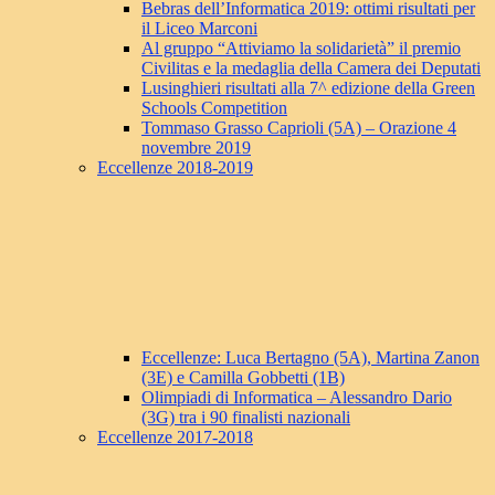
Bebras dell’Informatica 2019: ottimi risultati per
il Liceo Marconi
Al gruppo “Attiviamo la solidarietà” il premio
Civilitas e la medaglia della Camera dei Deputati
Lusinghieri risultati alla 7^ edizione della Green
Schools Competition
Tommaso Grasso Caprioli (5A) – Orazione 4
novembre 2019
Eccellenze 2018-2019
Eccellenze: Luca Bertagno (5A), Martina Zanon
(3E) e Camilla Gobbetti (1B)
Olimpiadi di Informatica – Alessandro Dario
(3G) tra i 90 finalisti nazionali
Eccellenze 2017-2018