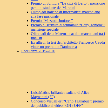
Premio di Scrittura “Le città di Berto”: menzione
per uno studente del Marconi
Olimpiadi Italiane di Informatica: marconiano
alla fase nazionale
Premio “Mazzotti Juniores”
Premio di scrittura al femminile “Betty Toniolo”:
menzione speciale
Olimpiadi della Matematica: due marconiani tra i
finalisti
Ex allievi: la tesi dell’architetto Francesco Cauda
vince un premio in Danimarca
Eccellenze 2019-2020
LuissMatics: brillante risultato di Alice
Magnanini (3F)
Concorso VisualFest “Carlo Tagliabue”: premio
del pubblico al video “ON / OFF”