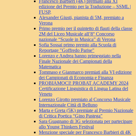
Francesco Barbieri (4K) premiato alla XI
edizione del Premio per la Traduzione – SSML |
FUSP,
Alexander Giusti, pianista di 5M, premiato a
Verona
Primo premio per il quintetto di flauti della classe
2M del Liceo Musicale all’8° Concorso
nazionale “Scuole in Musica” di Verona
Sofia Sossai primo premio alla Scuola di
Reportage "Goffredo Parise"
Lorenzo e Andrea hanno primeggiato nella
Finale Nazionale dei Campionati della
Matematica
Tommaso e Gianmarco premiati alla VI edizione
dei Campionati di Economia e Finanza
PROBIAMOCI! PROBAT ACADEMY 2024
Certificazione Linguistica di Lingua Latina del
Veneto
Lorenzo Girotto premiato al Concorso Musicale
Internazionale Città di Belluno
Marta e Greta (5K) premiate al Premio Nazionale
di Critica Poetica “Gino Pastega"
Sara Guagnano di 3G selezionata per partecipare
allo Young Thinkers Festival
Menzione speciale per Francesco Barbieri di 4K