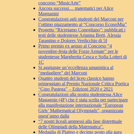
concorso “MusicArte”
Ancora successi… matematici per Alice
Magnanini
Congratulazioni agli studenti del Marconi per
l’ottimo piazzamento al “Concorso EconoMia”
Progetto “Ricreiamo Conegliano”: pubblicati i
testi delle studentesse Arianna Berti, Alessia
Tarantino e Dolores Verdicchio di 5I
Primo premio ex aequo al Concorso “4
novembre-festa delle Forze Armate” per le
studentesse Margherita Cesca e Sofia Lotteri di
1C
Si aggiunge un’eccellenza umanistica al
“medagliere” del Marconi
Quattro studenti del liceo classico hanno
primeggiato al Premio Nazionale Critica Poetica
“Gino Pastega” – Edizioni 2020 e 2021
Congratulazioni alla nostra studentessa Alice
Magagnin (4F) che è stata scelta per partecipare
alla manifestazione internazionale “European
Girls’ Mathematical Olympiads”, organizzata
quest’anno dalla
“7 nostri liceali ammessi alla fase distrettuale
delle Olimpiadi della Matematica”.
Medaglia di Platino e decimo posto alla gara