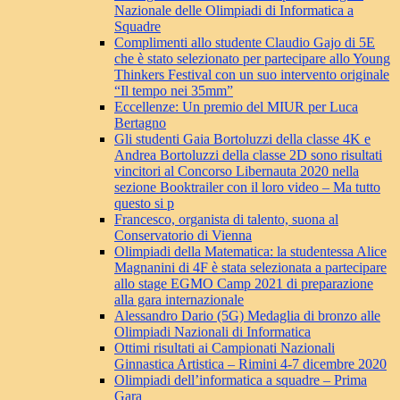
Nazionale delle Olimpiadi di Informatica a
Squadre
Complimenti allo studente Claudio Gajo di 5E
che è stato selezionato per partecipare allo Young
Thinkers Festival con un suo intervento originale
“Il tempo nei 35mm”
Eccellenze: Un premio del MIUR per Luca
Bertagno
Gli studenti Gaia Bortoluzzi della classe 4K e
Andrea Bortoluzzi della classe 2D sono risultati
vincitori al Concorso Libernauta 2020 nella
sezione Booktrailer con il loro video – Ma tutto
questo si p
Francesco, organista di talento, suona al
Conservatorio di Vienna
Olimpiadi della Matematica: la studentessa Alice
Magnanini di 4F è stata selezionata a partecipare
allo stage EGMO Camp 2021 di preparazione
alla gara internazionale
Alessandro Dario (5G) Medaglia di bronzo alle
Olimpiadi Nazionali di Informatica
Ottimi risultati ai Campionati Nazionali
Ginnastica Artistica – Rimini 4-7 dicembre 2020
Olimpiadi dell’informatica a squadre – Prima
Gara