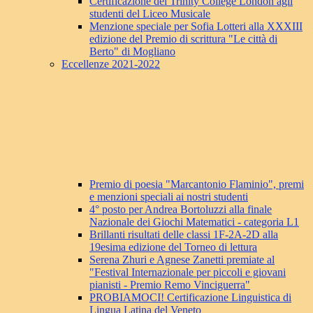
Certificazione del Trinity College London agli
studenti del Liceo Musicale
Menzione speciale per Sofia Lotteri alla XXXIII
edizione del Premio di scrittura "Le città di
Berto" di Mogliano
Eccellenze 2021-2022
Premio di poesia "Marcantonio Flaminio", premi
e menzioni speciali ai nostri studenti
4° posto per Andrea Bortoluzzi alla finale
Nazionale dei Giochi Matematici - categoria L1
Brillanti risultati delle classi 1F-2A-2D alla
19esima edizione del Torneo di lettura
Serena Zhuri e Agnese Zanetti premiate al
"Festival Internazionale per piccoli e giovani
pianisti - Premio Remo Vinciguerra"
PROBIAMOCI! Certificazione Linguistica di
Lingua Latina del Veneto