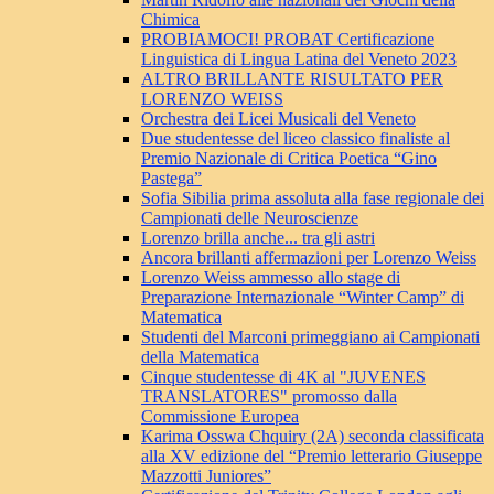
Chimica
PROBIAMOCI! PROBAT Certificazione
Linguistica di Lingua Latina del Veneto 2023
ALTRO BRILLANTE RISULTATO PER
LORENZO WEISS
Orchestra dei Licei Musicali del Veneto
Due studentesse del liceo classico finaliste al
Premio Nazionale di Critica Poetica “Gino
Pastega”
Sofia Sibilia prima assoluta alla fase regionale dei
Campionati delle Neuroscienze
Lorenzo brilla anche... tra gli astri
Ancora brillanti affermazioni per Lorenzo Weiss
Lorenzo Weiss ammesso allo stage di
Preparazione Internazionale “Winter Camp” di
Matematica
Studenti del Marconi primeggiano ai Campionati
della Matematica
Cinque studentesse di 4K al "JUVENES
TRANSLATORES" promosso dalla
Commissione Europea
Karima Osswa Chquiry (2A) seconda classificata
alla XV edizione del “Premio letterario Giuseppe
Mazzotti Juniores”