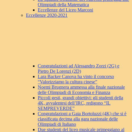
Olimpiadi della Matematica
Eccellenze del Liceo Marconi
Eccellenze 2020-2021
Congratulazioni ad Alessandro Zorzi (2G) e
Pietro De Lorenzi (2D)
Lara Backer Canova ha vinto il concorso
“Valorizziamo la cultura cinese”
Noemi Brugnera ammessa alla finale nazionale
delle Olimpiadi di Economia e Finanza
Piccoli gesti, grandi obiettivi: gli studenti della
4K, avvalentesi dell’IRC, redigono “IL
SEMPREVERDE”
Congratulazioni a Gaia Bortoluzzi (4K) che si è
classificata decima alla gara nazionale delle
Olimpiadi di Italiano
Due studenti del liceo musicale primeggiano al