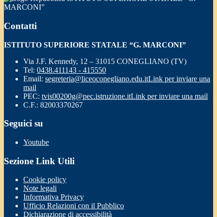
MARCONI”
Contatti
ISTITUTO SUPERIORE STATALE “G. MARCONI”
Via J.F. Kennedy, 12 – 31015 CONEGLIANO (TV)
Tel:
0438.411143 - 415550
Email:
segreteria@liceoconegliano.edu.it
Link per inviare una
mail
PEC:
tvis00200g@pec.istruzione.it
Link per inviare una mail
C.F.: 82003370267
Seguici su
Youtube
Sezione Link Utili
Cookie policy
Note legali
Informativa Privacy
Ufficio Relazioni con il Pubblico
Dichiarazione di accessibilità