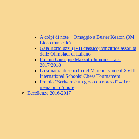
A colpi di note – Omaggio a Buster Keaton (3M
Liceo musicale)
Gaia Bortoluzzi (IVB classico) vincitrice assoluta
delle Olimpiadi di Italiano
Premio Giuseppe Mazzotti Juniores – a.s.
2017/2018
La squadra di scacchi del Marconi vince il XVIII
International Schools’ Chess Tournament
Premio “Scrivere è un gioco da ragazzi” – Tre
menzioni d’onore
Eccellenze 2016-2017