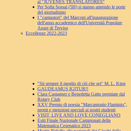
al "JUVENES TRANSLATORES"
Per Sofia Sossai (5H) si stanno aprendo le porte
del giornalismo
I "cantautori" del Marconi all'inaugurazione
dell'anno accademico dell'Università Popolare
Auser di Treviso
Eccellenze 2022-2023
"Sii sempre il meglio di ciò che sei" M. L. King
GAUDEAMUS IGITUR!!
Clara Castagner e Benedetta Gatto premiate dal
Rotary Club
XXV Premio di poesia "Marcantonio Flaminio",
premi e menzioni speciali ai nostri studenti
VISIT, LIVE AND LOVE CONEGLIANO
Esiti Finale Nazionale Campionati della
Matematica Cesenatico 2023
Martin Ridolfo alle nazionali dei Giochi della