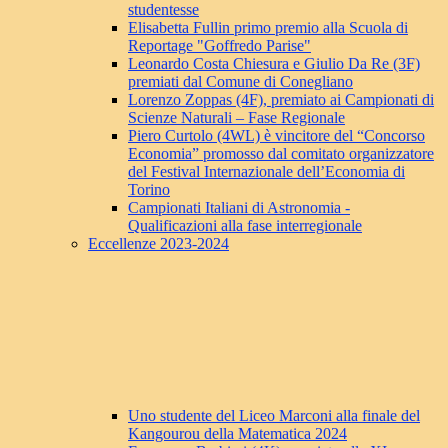
studentesse
Elisabetta Fullin primo premio alla Scuola di
Reportage "Goffredo Parise"
Leonardo Costa Chiesura e Giulio Da Re (3F)
premiati dal Comune di Conegliano
Lorenzo Zoppas (4F), premiato ai Campionati di
Scienze Naturali – Fase Regionale
Piero Curtolo (4WL) è vincitore del “Concorso
Economia” promosso dal comitato organizzatore
del Festival Internazionale dell’Economia di
Torino
Campionati Italiani di Astronomia -
Qualificazioni alla fase interregionale
Eccellenze 2023-2024
Uno studente del Liceo Marconi alla finale del
Kangourou della Matematica 2024